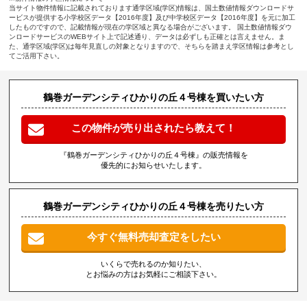
当サイト物件情報に記載されております通学区域(学区)情報は、国土数値情報ダウンロードサ
ービスが提供する小学校区データ【2016年度】及び中学校区データ【2016年度】を元に加工
したものですので、記載情報が現在の学区域と異なる場合がございます。 国土数値情報ダウ
ンロードサービスのWEBサイト上で記述通り、データは必ずしも正確とは言えません。ま
た、通学区域(学区)は毎年見直しの対象となりますので、そちらを踏まえ学区情報は参考とし
てご活用下さい。
鶴巻ガーデンシティひかりの丘４号棟を買いたい方
この物件が売り出されたら教えて！
『鶴巻ガーデンシティひかりの丘４号棟』の販売情報を
優先的にお知らせいたします。
鶴巻ガーデンシティひかりの丘４号棟を売りたい方
今すぐ無料売却査定をしたい
いくらで売れるのか知りたい、
とお悩みの方はお気軽にご相談下さい。