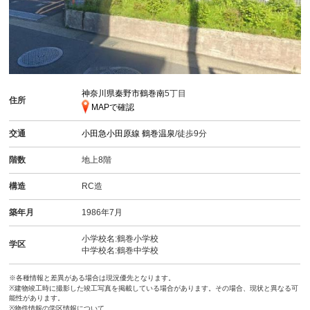
神奈川県秦野市鶴巻南
5丁目
住所
MAPで確認
交通
小田急小田原線
鶴巻温泉
/徒歩9分
階数
地上8階
構造
RC造
築年月
1986年7月
小学校名:鶴巻小学校
学区
中学校名:鶴巻中学校
※各種情報と差異がある場合は現況優先となります。
※建物竣工時に撮影した竣工写真を掲載している場合があります。その場合、現状と異なる可
能性があります。
※物件情報の学区情報について