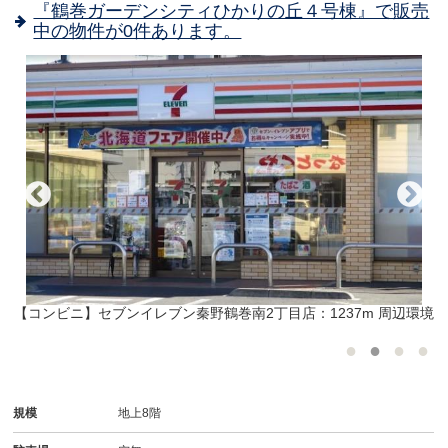
『鶴巻ガーデンシティひかりの丘４号棟』で販売
中の物件が0件あります。
境
【コンビニ】セブンイレブン秦野鶴巻南2丁目店：1237m 周辺環境
規模
地上8階