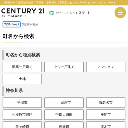
市区町村から売買物件検索｜平塚市、小田原市の不動産はセンチュリー21ヒューベストエステート
TOPページ
市区町村検索
町名から検索
町名から種別検索
新築一戸建て
中古一戸建て
マンション
土地
神奈川県
平塚市
小田原市
海老名市
相模原市緑区
中郡大磯町
座間市
茅ヶ崎市
綾瀬市
厚木市