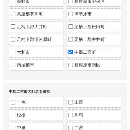
秦野市
相模原市中央区
高座郡寒川町
伊勢原市
足柄上郡大井町
足柄上郡松田町
足柄下郡湯河原町
足柄上郡中井町
大和市
中郡二宮町
南足柄市
相模原市南区
中郡二宮町の町名を選択
一色
山西
松根
川匂
中里
二宮