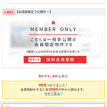
【会員様限定で公開中！】
会員限定
6
1～6
件中
件を表示
6件
見つかりました！
会員登録をすると全
3204
件の中から探せます。
今すぐ見る