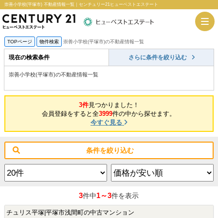
崇善小学校(平塚市) 不動産情報一覧｜センチュリー21ヒューベストエステート
TOPページ
物件検索
崇善小学校(平塚市)の不動産情報一覧
現在の検索条件
さらに条件を絞り込む
崇善小学校(平塚市)の不動産情報一覧
3件
見つかりました！
会員登録をすると全
3999
件の中から探せます。
今すぐ見る
条件を絞り込む
3
1～3
件中
件を表示
チュリス平塚|平塚市浅間町の中古マンション