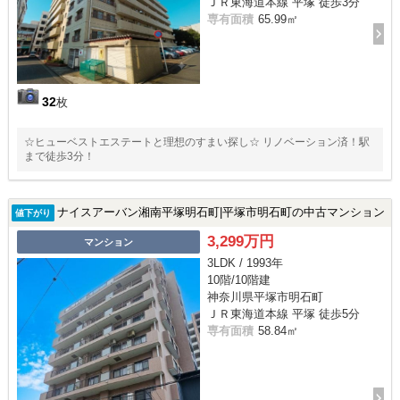
ＪＲ東海道本線 平塚 徒歩3分
専有面積
65.99㎡
32
枚
☆ヒューベストエステートと理想のすまい探し☆ リノベーション済！駅
まで徒歩3分！
ナイスアーバン湘南平塚明石町|平塚市明石町の中古マンション
値下がり
3,299万円
マンション
3LDK / 1993年
10階/10階建
神奈川県平塚市明石町
ＪＲ東海道本線 平塚 徒歩5分
専有面積
58.84㎡