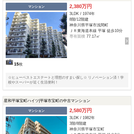
2,380万円
マンション
3LDK / 1974年
8階/12階建
神奈川県平塚市浅間町
ＪＲ東海道本線 平塚 徒歩10分
専有面積
77.17㎡
15
枚
☆ヒューベストエステートと理想のすまい探し☆ リノベーション済！学
校やスーパーが近く生活便利！
星和平塚宝町ハイツ|平塚市宝町の中古マンション
2,580万円
マンション
3LDK / 1982年
3階/8階建
神奈川県平塚市宝町