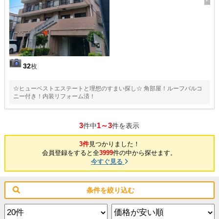
32
枚
☆ヒューベストエステートと理想のすまい探し☆ 角部屋！ルーフバルコ
ニー付き！内装リフォーム済！
3
1～3
件中
件を表示
3件
見つかりました！
会員登録をすると全
3999
件の中から探せます。
今すぐ見る
条件を絞り込む