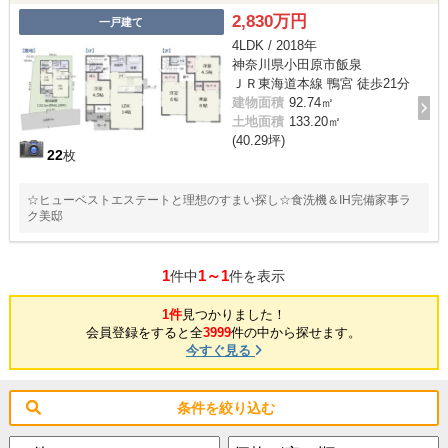
2,830万円
一戸建て
4LDK / 2018年
神奈川県小田原市飯泉
ＪＲ東海道本線 鴨宮 徒歩21分
建物面積
92.74㎡
土地面積
133.20㎡
(40.29坪)
22
枚
☆ヒューベストエステートと理想のすまい探し☆食洗機＆IH完備家事ラ
ク美邸
1
1～1
件中
件を表示
1件
見つかりました！
会員登録をすると全
3999
件の中から探せます。
今すぐ見る
条件を絞り込む