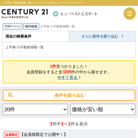
上平塚 不動産情報一覧｜センチュリー21ヒューベストエステート
TOPページ
物件検索
上平塚 の不動産情報一覧
現在の検索条件
さらに条件を絞り込む
上平塚 の不動産情報一覧
1件
見つかりました！
会員登録をすると全
3205
件の中から探せます。
今すぐ見る
条件を絞り込む
1
1～1
件中
件を表示
【会員様限定で公開中！】
会員限定