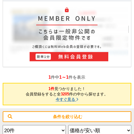
1
1～1
件中
件を表示
1件
見つかりました！
会員登録をすると全
3205
件の中から探せます。
今すぐ見る
条件を絞り込む