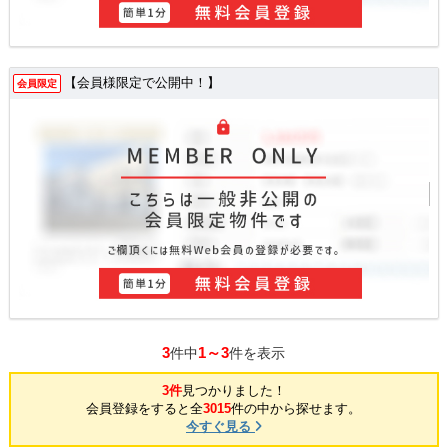
【会員様限定で公開中！】
会員限定
3
1～3
件中
件を表示
3件
見つかりました！
会員登録をすると全
3015
件の中から探せます。
今すぐ見る