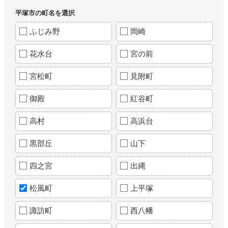
平塚市の町名を選択
ふじみ野
岡崎
花水台
宮の前
宮松町
見附町
御殿
紅谷町
高村
高浜台
黒部丘
山下
四之宮
出縄
松風町
上平塚
諏訪町
西八幡