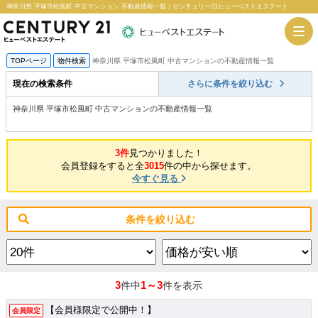
神奈川県 平塚市松風町 中古マンション 不動産情報一覧｜センチュリー21ヒューベストエステート
TOPページ
物件検索
神奈川県 平塚市松風町 中古マンションの不動産情報一覧
現在の検索条件
さらに条件を絞り込む
神奈川県 平塚市松風町 中古マンションの不動産情報一覧
3件
見つかりました！
会員登録をすると全
3015
件の中から探せます。
今すぐ見る
条件を絞り込む
3
1～3
件中
件を表示
【会員様限定で公開中！】
会員限定