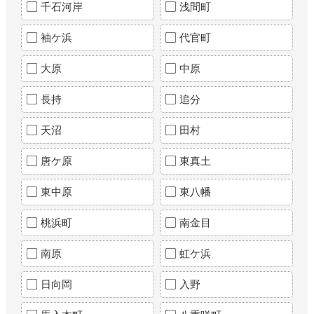
千石河岸
浅間町
袖ケ浜
代官町
大原
中原
長持
追分
天沼
田村
唐ケ原
東真土
東中原
東八幡
桃浜町
南金目
南原
虹ケ浜
日向岡
入野