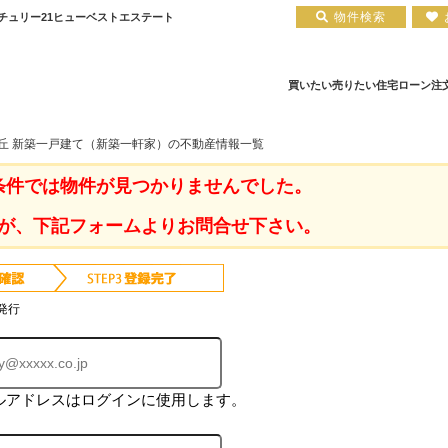
物件検索
チュリー21ヒューベストエステート
買いたい
売りたい
住宅ローン
注
が丘 新築一戸建て（新築一軒家）の不動産情報一覧
ア
住宅ローン実績
会社概要
小田原エリア
お知らせ
住宅ローン裏話
新築一戸建て
注文住宅について
お客様の声
住宅ローンコラム
中古一戸建て
平塚店
建築実績
小田原店
中古マンション
住宅ローン相談会場
採用情報
条件では物件が見つかりませんでした。
が、下記フォームよりお問合せ下さい。
発行
ルアドレスはログインに使用します。