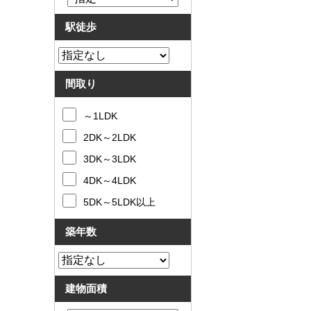
駅徒歩
間取り
～1LDK
2DK～2LDK
3DK～3LDK
4DK～4LDK
5DK～5LDK以上
築年数
建物面積