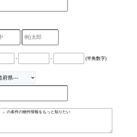
-
-
(半角数字)