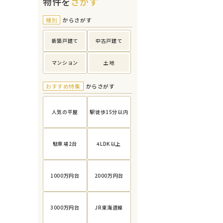
物件を
さがす
種別
からさがす
新築戸建て
中古戸建て
マンション
土地
おすすめ特集
からさがす
人気の平屋
駅徒歩15分以内
駐車場2台
4LDK以上
1000万円台
2000万円台
3000万円台
JR東海道線