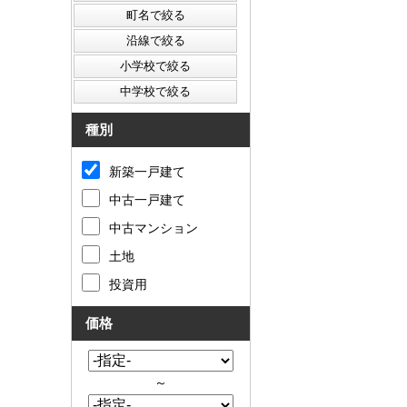
種別
新築一戸建て
中古一戸建て
中古マンション
土地
投資用
価格
～