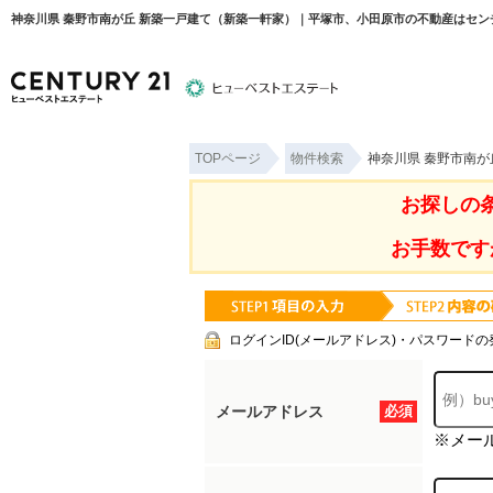
神奈川県 秦野市南が丘 新築一戸建て（新築一軒家）｜平塚市、小田原市の不動産はセン
TOPページ
物件検索
神奈川県 秦野市南
物件検索
住宅ローンについて
平塚エリ
お探しの
お手数です
ログインID(メールアドレス)・パスワードの
メールアドレス
必須
※メー