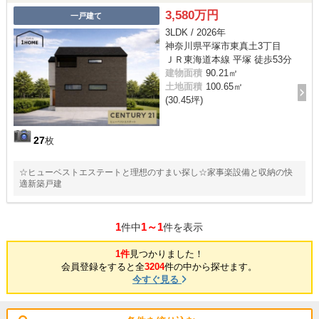
3,580万円
一戸建て
3LDK / 2026年
神奈川県平塚市東真土3丁目
ＪＲ東海道本線 平塚 徒歩53分
建物面積
90.21㎡
土地面積
100.65㎡
(30.45坪)
27
枚
☆ヒューベストエステートと理想のすまい探し☆家事楽設備と収納の快
適新築戸建
1
1～1
件中
件を表示
1件
見つかりました！
会員登録をすると全
3204
件の中から探せます。
今すぐ見る