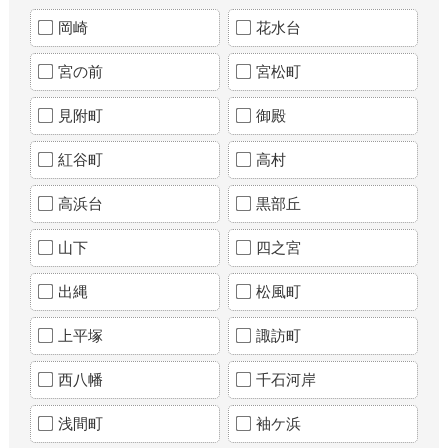
岡崎
花水台
宮の前
宮松町
見附町
御殿
紅谷町
高村
高浜台
黒部丘
山下
四之宮
出縄
松風町
上平塚
諏訪町
西八幡
千石河岸
浅間町
袖ケ浜