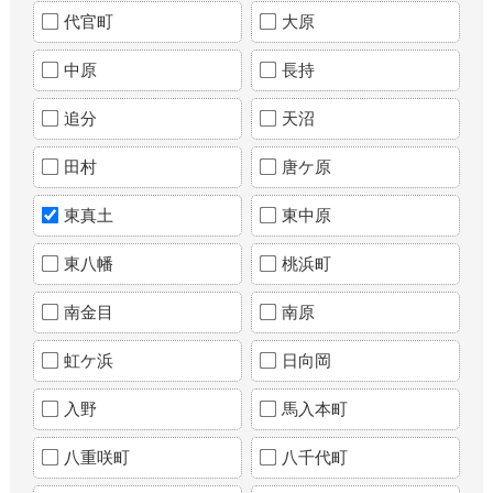
代官町
大原
中原
長持
追分
天沼
田村
唐ケ原
東真土
東中原
東八幡
桃浜町
南金目
南原
虹ケ浜
日向岡
入野
馬入本町
八重咲町
八千代町