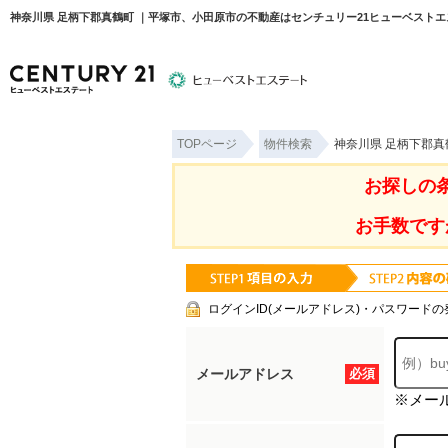
神奈川県 足柄下郡真鶴町 ｜平塚市、小田原市の不動産はセンチュリー21ヒューベスト
TOPページ
物件検索
神奈川県 足柄下郡真
物件検索
住宅ローンについて
平塚エリ
お探しの
お手数です
ログインID(メールアドレス)・パスワードの
メールアドレス
必須
※メー