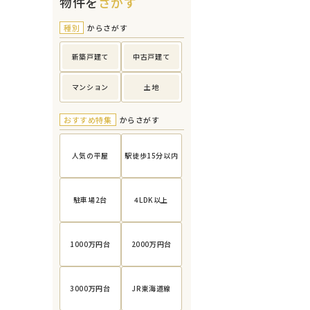
物件を
さがす
種別
からさがす
新築戸建て
中古戸建て
マンション
土地
おすすめ特集
からさがす
人気の平屋
駅徒歩15分以内
駐車場2台
4LDK以上
1000万円台
2000万円台
3000万円台
JR東海道線