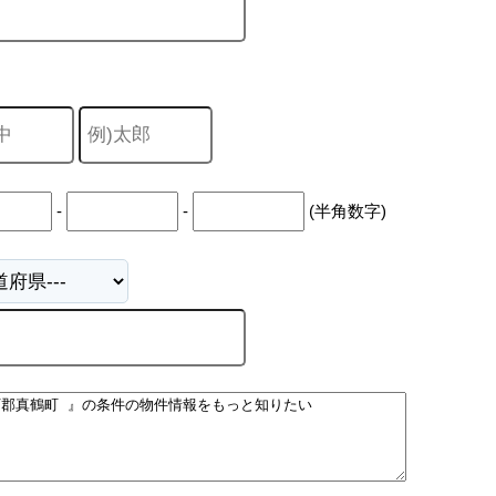
-
-
(半角数字)