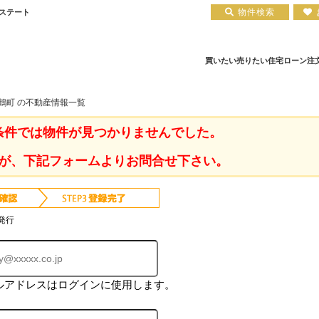
物件検索
エステート
買いたい
売りたい
住宅ローン
注
鶴町 の不動産情報一覧
ア
住宅ローン実績
会社概要
小田原エリア
お知らせ
住宅ローン裏話
新築一戸建て
注文住宅について
お客様の声
住宅ローンコラム
中古一戸建て
平塚店
建築実績
小田原店
中古マンション
住宅ローン相談会場
採用情報
条件では物件が見つかりませんでした。
が、下記フォームよりお問合せ下さい。
発行
ルアドレスはログインに使用します。