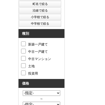
種別
新築一戸建て
中古一戸建て
中古マンション
土地
投資用
価格
～