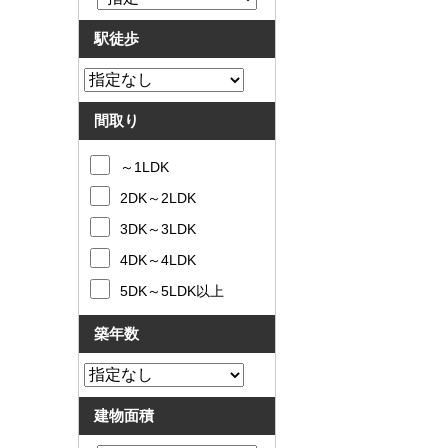
駅徒歩
間取り
～1LDK
2DK～2LDK
3DK～3LDK
4DK～4LDK
5DK～5LDK以上
築年数
建物面積