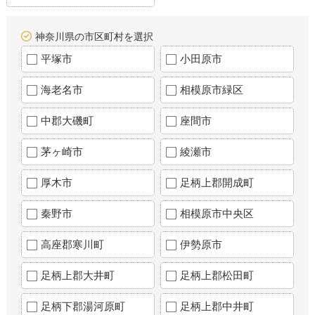
神奈川県の市区町村を選択
平塚市
小田原市
海老名市
相模原市緑区
中郡大磯町
座間市
茅ヶ崎市
綾瀬市
厚木市
足柄上郡開成町
秦野市
相模原市中央区
高座郡寒川町
伊勢原市
足柄上郡大井町
足柄上郡松田町
足柄下郡湯河原町
足柄上郡中井町