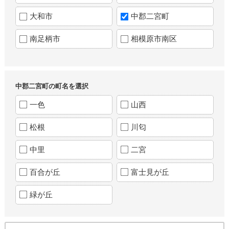
大和市
中郡二宮町
南足柄市
相模原市南区
中郡二宮町の町名を選択
一色
山西
松根
川匂
中里
二宮
百合が丘
富士見が丘
緑が丘