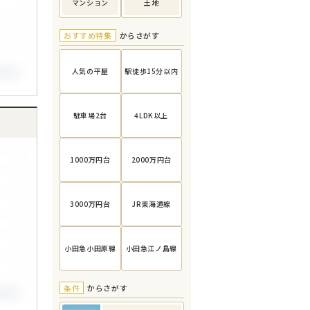
マンション
土地
おすすめ特集
からさがす
人気の平屋
駅徒歩15分以内
駐車場2台
4LDK以上
1000万円台
2000万円台
3000万円台
JR東海道線
小田急小田原線
小田急江ノ島線
条件
からさがす