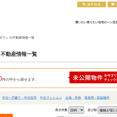
物件検索
買いたい
売りたい
住宅ローン
注
ダウン の不動産情報一覧
ア
住宅ローン実績
会社概要
小田原エリア
お知らせ
住宅ローン裏話
新築一戸建て
注文住宅について
お客様の声
住宅ローンコラム
中古一戸建て
平塚店
建築実績
小田原店
中古マンション
住宅ローン相談会場
採用情報
 不動産情報一覧
0
件の中から探せます。
中古一戸建て・中古住宅
中古マンション
土地・売地
投資用・収益物件
表示件数
並び順