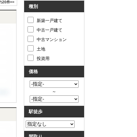
の20件>>
種別
新築一戸建て
中古一戸建て
中古マンション
土地
投資用
価格
～
駅徒歩
間取り