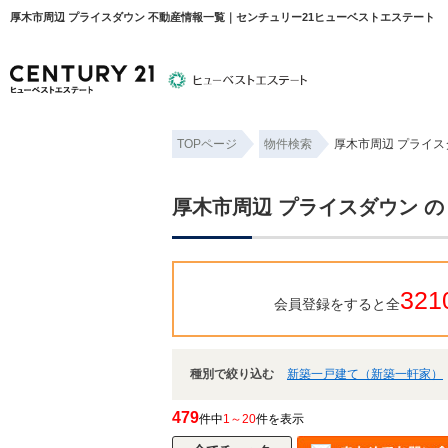
厚木市周辺 プライスダウン 不動産情報一覧｜センチュリー21ヒューベストエステート
TOPページ
物件検索
厚木市周辺 プライス
物件検索
住宅ローンについて
平塚エリ
厚木市周辺 プライスダウン の
321
会員登録をすると全
種別で絞り込む
新築一戸建て（新築一軒家）
479
件中
1～20
件を表示