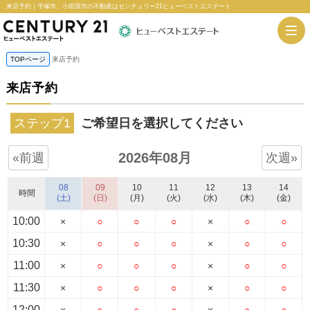
来店予約｜平塚市、小田原市の不動産はセンチュリー21ヒューベストエステート
TOPページ
来店予約
来店予約
ステップ1
ご希望日を選択してください
2026年08月
«前週
次週»
08
09
10
11
12
13
14
時間
(土)
(日)
(月)
(火)
(水)
(木)
(金)
10:00
×
○
○
○
×
○
○
10:30
×
○
○
○
×
○
○
11:00
×
○
○
○
×
○
○
11:30
×
○
○
○
×
○
○
12:00
×
○
○
○
×
○
○