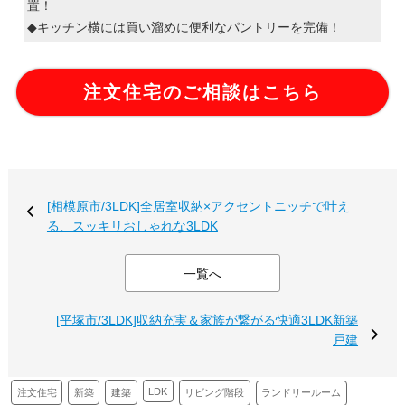
置！
◆キッチン横には買い溜めに便利なパントリーを完備！
注文住宅のご相談はこちら
[相模原市/3LDK]全居室収納×アクセントニッチで叶え
る、スッキリおしゃれな3LDK
一覧へ
[平塚市/3LDK]収納充実＆家族が繋がる快適3LDK新築
戸建
LDK
新築
建築
注文住宅
リビング階段
ランドリールーム