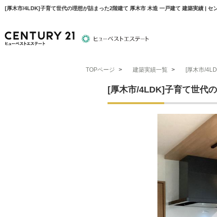
[厚木市/4LDK]子育て世代の理想が詰まった2階建て 厚木市 木造 一戸建て 建築実績 |
TOPページ
>
建築実績一覧
>
[厚木市/4
物件検索
住宅ローンについて
平塚エリア
[厚木市/4LDK]子育て世