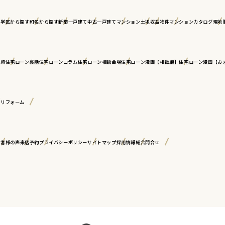
ア
学区から探す
町名から探す
新築一戸建て
中古一戸建て
マンション
土地
収益物件
マンションカタログ
現地
実績
住宅ローン裏話
住宅ローンコラム
住宅ローン相談会場
住宅ローン漫画【相談編】
住宅ローン漫画【お
古リフォーム
お客様の声
来店予約
プライバシーポリシー
サイトマップ
採用情報
総合問合せ