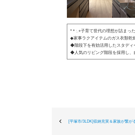
*＊:.+子育て世代の理想が詰まった2
◆家事ラクアイテムのガス衣類乾
◆階段下を有効活用したスタディ
◆人気のリビング階段を採用し、
[平塚市/3LDK]収納充実＆家族が繋が