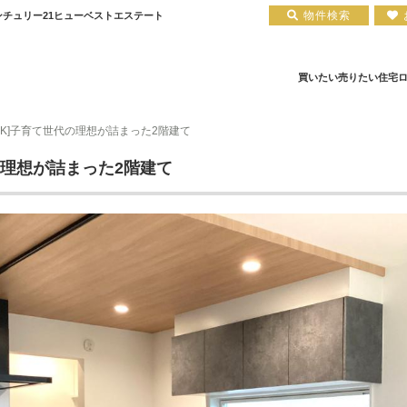
物件検索
 センチュリー21ヒューベストエステート
買いたい
売りたい
住宅
LDK]子育て世代の理想が詰まった2階建て
住宅ローン実績
会社概要
小田原エリア
お知らせ
住宅ローン裏話
新築一戸建て
注文住宅について
お客様の声
住宅ローンコラム
中古一戸建て
平塚店
建築実績
小田原店
中古マンション
住宅ローン相談会場
採用情報
土地
代の理想が詰まった2階建て