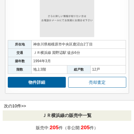
神奈川県相模原市中央区鹿沼台2丁目
所在地
ＪＲ横浜線 淵野辺駅 徒歩6分
交通
1994年3月
築年数
地上3階
12戸
階数
総戸数
物件詳細
売却査定
次の10件>>
ＪＲ横浜線の販売中一覧
205
205
販売中:
件（非公開:
件）