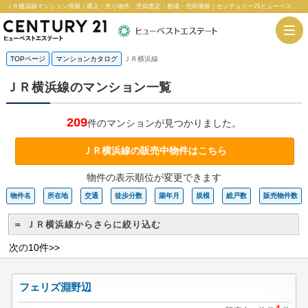
ＪＲ横浜線マンション情報｜購入・売り物件、売却査定・相場・売却価格｜センチュリー21ヒューベストエステート
TOPページ
マンションカタログ
ＪＲ横浜線
ＪＲ横浜線のマンション一覧
209
件のマンションが見つかりました。
ＪＲ横浜線の販売中物件はこちら
物件の表示順位が変更できます
物件名
所在地
交通
徒歩分数
築年月
規模
総戸数
販売物件数
＝ ＪＲ横浜線からさらに絞り込む
次の10件>>
フェリズ淵野辺