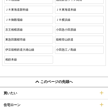
ＪＲ東海道新幹線
ＪＲ東海道本線
ＪＲ御殿場線
ＪＲ横浜線
京王相模原線
小田急小田原線
東急田園都市線
箱根登山鉄道
伊豆箱根鉄道大雄山線
小田急江ノ島線
相鉄本線
このページの先頭へ
買いたい
住宅ローン