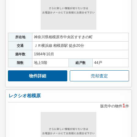
神奈川県相模原市中央区すすきの町
所在地
ＪＲ横浜線 相模原駅 徒歩20分
交通
1984年10月
築年数
地上5階
44戸
階数
総戸数
物件詳細
売却査定
レクシオ相模原
1
販売中の物件
件