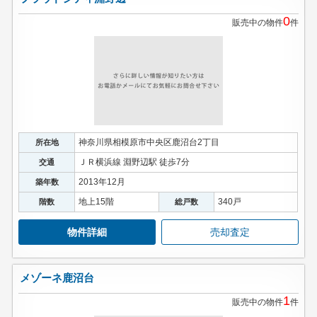
0
販売中の物件
件
神奈川県相模原市中央区鹿沼台2丁目
所在地
ＪＲ横浜線 淵野辺駅 徒歩7分
交通
2013年12月
築年数
地上15階
340戸
階数
総戸数
物件詳細
売却査定
メゾーネ鹿沼台
1
販売中の物件
件