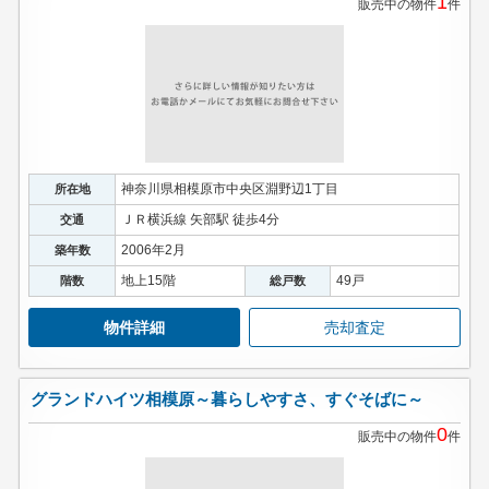
1
販売中の物件
件
神奈川県相模原市中央区淵野辺1丁目
所在地
ＪＲ横浜線 矢部駅 徒歩4分
交通
2006年2月
築年数
地上15階
49戸
階数
総戸数
物件詳細
売却査定
グランドハイツ相模原～暮らしやすさ、すぐそばに～
0
販売中の物件
件