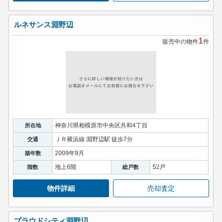
ルネサンス淵野辺
1
販売中の物件
件
神奈川県相模原市中央区共和4丁目
所在地
ＪＲ横浜線 淵野辺駅 徒歩7分
交通
2009年9月
築年数
地上6階
52戸
階数
総戸数
物件詳細
売却査定
プラウドシティ淵野辺