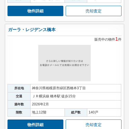
物件詳細
売却査定
ガーラ・レジデンス橋本
1
販売中の物件
件
神奈川県相模原市緑区西橋本3丁目
所在地
ＪＲ横浜線 橋本駅 徒歩15分
交通
2026年2月
築年数
地上12階
140戸
階数
総戸数
物件詳細
売却査定