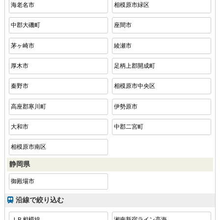
海老名市
相模原市緑区
中郡大磯町
座間市
茅ヶ崎市
綾瀬市
厚木市
足柄上郡開成町
秦野市
相模原市中央区
高座郡寒川町
伊勢原市
大和市
中郡二宮町
相模原市南区
静岡県
御殿場市
沿線で絞り込む
ＪＲ相模線
湘南新宿ライン高海