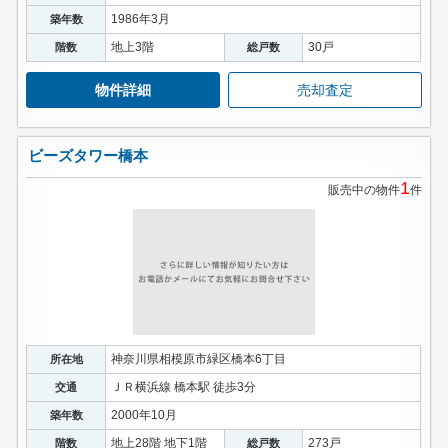
1986年3月
築年数
地上3階
30戸
階数
総戸数
物件詳細
売却査定
ビーズタワー橋本
1
販売中の物件
件
神奈川県相模原市緑区橋本6丁目
所在地
ＪＲ横浜線 橋本駅 徒歩3分
交通
2000年10月
築年数
地上28階 地下1階
273戸
階数
総戸数