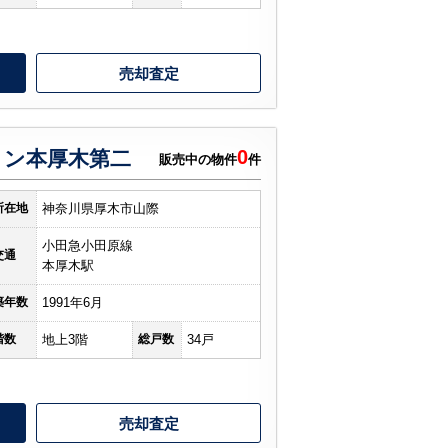
売却査定
0
ョン本厚木第二
販売中の物件
件
所在地
神奈川県厚木市山際
小田急小田原線
交通
本厚木駅
築年数
1991年6月
階数
地上3階
総戸数
34戸
売却査定