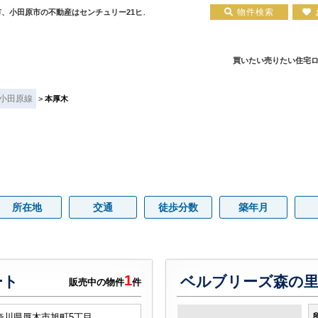
物件検索
、小田原市の不動産はセンチュリー21ヒューベストエステート
買いたい
売りたい
住宅
住宅ローン実績
会社概要
小田原エリア
お知らせ
住宅ローン裏話
新築一戸建て
注文住宅について
お客様の声
住宅ローンコラム
中古一戸建て
平塚店
建築実績
小田原店
中古マンション
住宅ローン相談会場
採用情報
土地
小田原線
>
本厚木
所在地
交通
徒歩分数
築年月
1
ート
ベルブリーズ森の里
販売中の物件
件
奈川県厚木市旭町5丁目