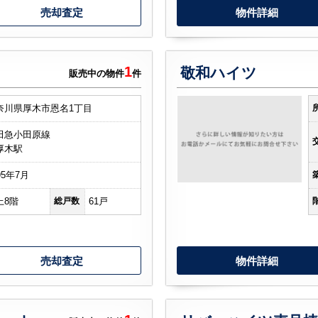
売却査定
物件詳細
1
敬和ハイツ
販売中の物件
件
奈川県厚木市恩名1丁目
田急小田原線
厚木駅
95年7月
上8階
総戸数
61戸
売却査定
物件詳細