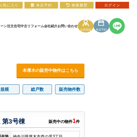
お気に入り
来店予約
検索履歴
ログイン
ローン
注文住宅
中古リフォーム
会社紹介
お問い合わせ
会員登録
来店予約
住宅ローン相談フォーム
マンションカタログ
本厚木の販売中物件はこちら
規模
総戸数
販売物件数
1
 第3号棟
販売中の物件
件
所在地
神奈川県厚木市森の里3丁目