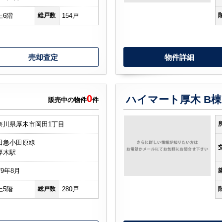
上6階
総戸数
154戸
売却査定
物件詳細
0
ハイマート厚木 B棟1
販売中の物件
件
奈川県厚木市岡田1丁目
田急小田原線
厚木駅
79年8月
上5階
総戸数
280戸