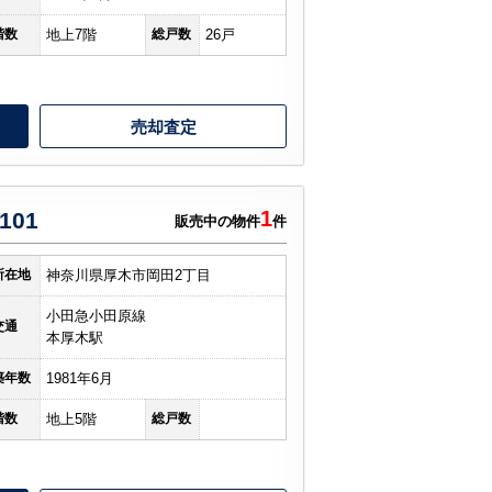
階数
地上7階
総戸数
26戸
売却査定
1
01
販売中の物件
件
所在地
神奈川県厚木市岡田2丁目
小田急小田原線
交通
本厚木駅
築年数
1981年6月
階数
地上5階
総戸数