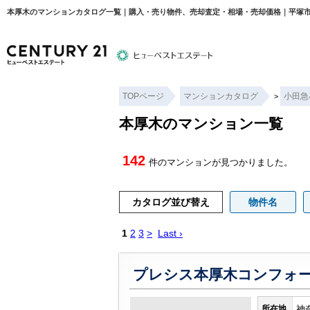
本厚木のマンションカタログ一覧｜購入・売り物件、売却査定・相場・売却価格｜平塚市
物件検索
住宅ローンについて
平塚エリア
TOPページ
マンションカタログ
小田急
>
本厚木のマンション一覧
142
件のマンションが見つかりました。
カタログ並び替え
物件名
1
2
3
>
Last ›
プレシス本厚木コンフォ
所在地
神