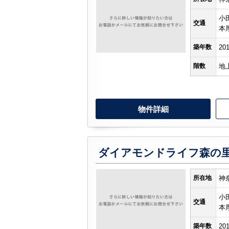
小
交通
本
築年数
20
階数
地
物件詳細
ダイアモンドライフ森の
所在地
神
小
交通
本
築年数
20