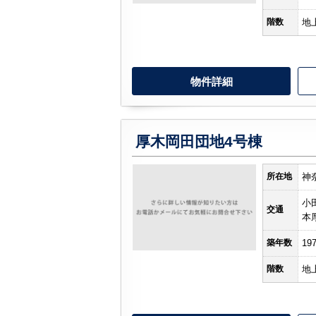
階数
地
物件詳細
厚木岡田団地4号棟
所在地
神
小
交通
本
築年数
19
階数
地