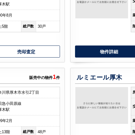
厚木駅
90年8月
上5階
総戸数
30戸
売却査定
物件詳細
1
ルミエール厚木
販売中の物件
件
奈川県厚木市水引2丁目
田急小田原線
厚木駅
99年2月
上13階
総戸数
48戸