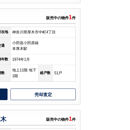
1
販売中の物件
件
所在地
神奈川県厚木市中町4丁目
小田急小田原線
交通
本厚木駅
築年数
1974年1月
地上11階 地下
階数
総戸数
51戸
1階
売却査定
1
厚木
販売中の物件
件