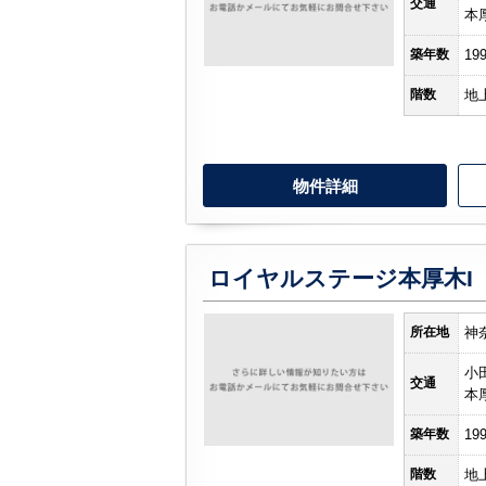
交通
本
築年数
19
階数
地
物件詳細
ロイヤルステージ本厚木I
所在地
神
小
交通
本
築年数
19
階数
地