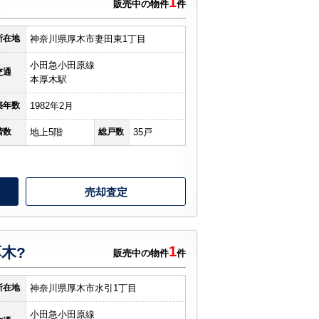
1
販売中の物件
件
所在地
神奈川県厚木市妻田東1丁目
小田急小田原線
交通
本厚木駅
築年数
1982年2月
階数
地上5階
総戸数
35戸
売却査定
1
木?
販売中の物件
件
所在地
神奈川県厚木市水引1丁目
小田急小田原線