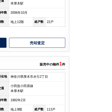
交通
本厚木駅
築年数
2006年10月
階数
地上12階
総戸数
22戸
売却査定
1
販売中の物件
件
所在地
神奈川県厚木市水引2丁目
小田急小田原線
交通
本厚木駅
築年数
1982年2月
階数
地上9階
総戸数
113戸