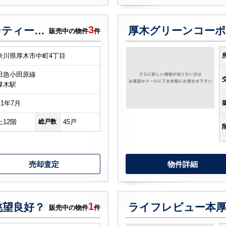
3
アイディーコート本厚木シティーゲート
厚木グリーンコーポ
販売中の物件
件
奈川県厚木市中町4丁目
田急小田原線
厚木駅
11年7月
上12階
総戸数
45戸
売却査定
物件詳細
1
眺望良好？
ライフレビュー本
販売中の物件
件