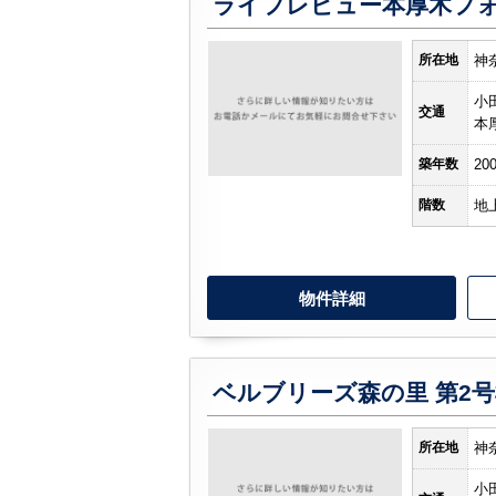
所在地
神
小
交通
本
築年数
20
階数
地
物件詳細
ベルブリーズ森の里 第2
所在地
神
小