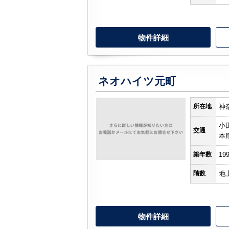
物件詳細
ネオハイツ元町
所在地
神
小
交通
本
築年数
19
階数
地
物件詳細