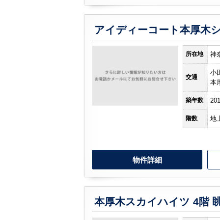
所在地
神
小
交通
本
築年数
20
階数
地
物件詳細
本厚木スカイハイツ 4階 