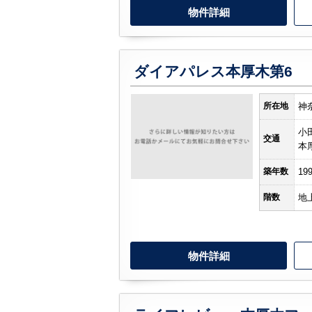
物件詳細
ダイアパレス本厚木第6
所在地
神
小
交通
本
築年数
19
階数
地
物件詳細