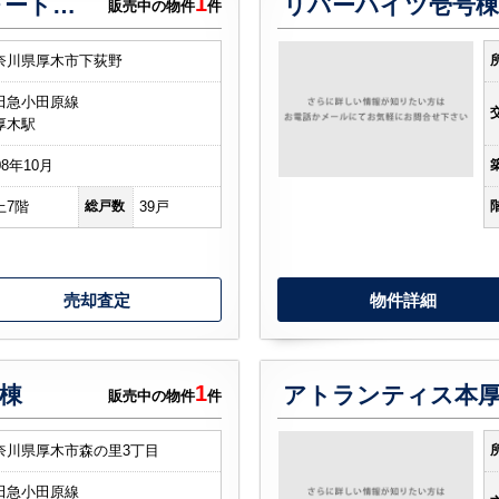
1
ライフレビュー本厚木フォートレス
リバーハイツ壱号棟
販売中の物件
件
奈川県厚木市下荻野
田急小田原線
厚木駅
08年10月
上7階
総戸数
39戸
売却査定
物件詳細
1
号棟
アトランティス本厚
販売中の物件
件
奈川県厚木市森の里3丁目
田急小田原線