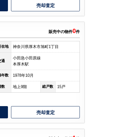
売却査定
0
販売中の物件
件
所在地
神奈川県厚木市旭町1丁目
小田急小田原線
交通
本厚木駅
築年数
1978年10月
階数
地上9階
総戸数
15戸
売却査定