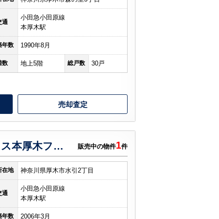
小田急小田原線
交通
本厚木駅
築年数
1990年8月
階数
地上5階
総戸数
30戸
売却査定
1
コンフォート・パレス本厚木ファーストステージ
販売中の物件
件
所在地
神奈川県厚木市水引2丁目
小田急小田原線
交通
本厚木駅
築年数
2006年3月