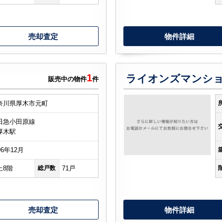
売却査定
物件詳細
1
ライオンズマンシ
販売中の物件
件
奈川県厚木市元町
田急小田原線
厚木駅
96年12月
上8階
総戸数
71戸
売却査定
物件詳細