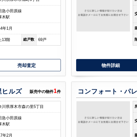
田急小田原線
厚木駅
14年1月
上13階
総戸数
69戸
売却査定
物件詳細
1
里ヒルズ
販売中の物件
件
奈川県厚木市森の里5丁目
田急小田原線
厚木駅
17年2月