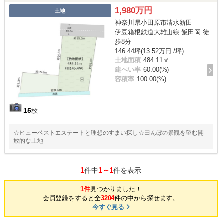
1,980万円
土地
神奈川県小田原市清水新田
伊豆箱根鉄道大雄山線 飯田岡 徒
歩8分
146.44坪(13.52万円 /坪)
土地面積
484.11㎡
建ぺい率
60.00(%)
容積率
100.00(%)
15
枚
☆ヒューベストエステートと理想のすまい探し☆田んぼの景観を望む開
放的な土地
1
1～1
件中
件を表示
1件
見つかりました！
会員登録をすると全
3204
件の中から探せます。
今すぐ見る