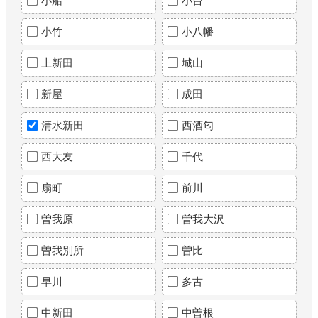
小船
小台
小竹
小八幡
上新田
城山
新屋
成田
清水新田
西酒匂
西大友
千代
扇町
前川
曽我原
曽我大沢
曽我別所
曽比
早川
多古
中新田
中曽根