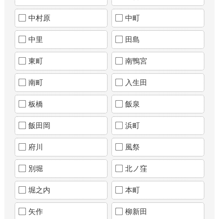
中村原
中町
中里
田島
東町
南鴨宮
南町
入生田
板橋
飯泉
飯田岡
浜町
府川
風祭
別堀
北ノ窪
堀之内
本町
矢作
柳新田