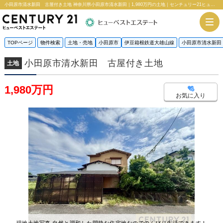
小田原市清水新田 古屋付き土地 神奈川県小田原市清水新田｜1,980万円の土地｜センチュリー21ヒューベストエステート
TOPページ
物件検索
土地・売地
小田原市
伊豆箱根鉄道大雄山線
小田原市清水新田
小田原市清水新田 古屋付き土地
土地
1,980万円
お気に入り