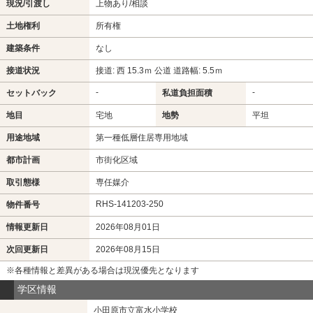
現況/引渡し
上物あり/相談
土地権利
所有権
建築条件
なし
接道状況
接道: 西 15.3ｍ 公道 道路幅: 5.5ｍ
-
-
セットバック
私道負担面積
地目
宅地
地勢
平坦
用途地域
第一種低層住居専用地域
都市計画
市街化区域
取引態様
専任媒介
RHS-141203-250
物件番号
情報更新日
2026年08月01日
次回更新日
2026年08月15日
※各種情報と差異がある場合は現況優先となります
学区情報
小田原市立富水小学校