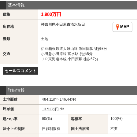
基本情報
1,980万円
価格
神奈川県小田原市清水新田
所在地
MAP
種類
土地
伊豆箱根鉄道大雄山線 飯田岡駅 徒歩8分
交通
小田急小田原線 富水駅 徒歩8分
ＪＲ東海道本線 小田原駅 徒歩67分
セールスコメント
-
詳細情報
土地面積
484.11m² (146.44坪)
坪単価
13.52万円 /坪
60(%)
100(%)
建ぺい率
容積率
法令上の制限
日影制限有
国土法届出
不要