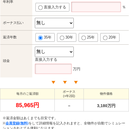
年利率
直接入力する
％
ボーナス払い
返済年数
35年
30年
25年
20年
直接入力する
頭金
万円
ボーナス
毎月のご返済額
物件価格
(×年2回)
85,965円
－
3,180万円
※返済金額はあくまでも目安です。
※
会員登録(無料)
をして詳細情報を記入されますと、全物件が自動でシミュレー
ションされとても便利になります。