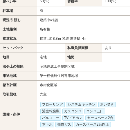
50(%)
100(%)
建ぺい率
容積率
駐車場
有
現況/引渡し
建築中/相談
土地権利
所有権
接道状況
接道: 北 8.8ｍ 私道 道路幅: 4ｍ
セットバック
-
私道負担面積
あり
地目
宅地
地勢
法令上の制限
宅地造成工事規制区域
用途地域
第一種低層住居専用地域
都市計画
市街化区域
取引態様
売主
フローリング
システムキッチン
追い焚き
浴室乾燥機
ガスコンロ
コンロ三口
設備・条件
バルコニー
TVドアホン
カースペース2台
本下水
都市ガス
カースペース2台以上