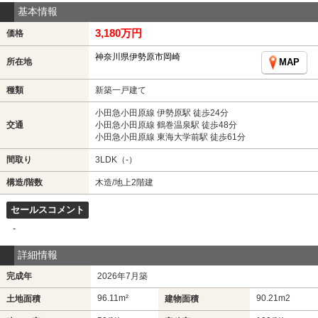
基本情報
3,180万円
価格
神奈川県伊勢原市岡崎
所在地
MAP
種類
新築一戸建て
小田急小田原線 伊勢原駅 徒歩24分
交通
小田急小田原線 鶴巻温泉駅 徒歩48分
小田急小田原線 東海大学前駅 徒歩61分
間取り
3LDK（-）
構造/階数
木造/地上2階建
セールスコメント
-
詳細情報
完成年
2026年7月築
96.11m²
90.21m
2
土地面積
建物面積