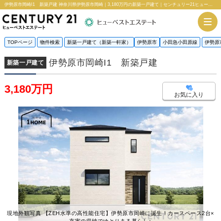
伊勢原市岡崎I1 新築戸建 神奈川県伊勢原市岡崎｜3,180万円の新築一戸建て｜センチュリー21ヒューベストエステート
TOPページ
物件検索
新築一戸建て（新築一軒家）
伊勢原市
小田急小田原線
伊勢原
伊勢原市岡崎I1 新築戸建
新築一戸建て
3,180万円
お気に入り
現地外観写真 【ZEH水準の高性能住宅】伊勢原市岡崎に誕生！カースペース2台×