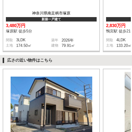
神奈川県南足柄市塚原
新築一戸建て
3,480万円
2,830万円
塚原駅 徒歩5分
鴨宮駅 徒歩21
3LDK
4LDK
間取
築年
2026年
間取
土地
174.50㎡
建物
79.91㎡
土地
133.20㎡
広さの近い物件はこちら