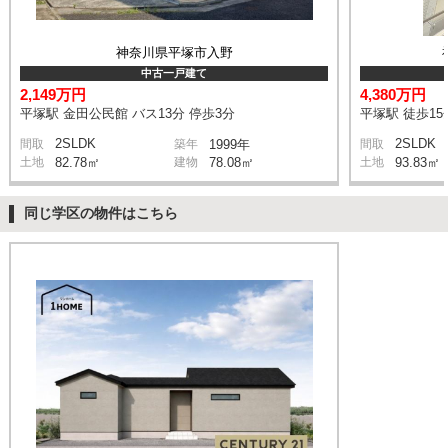
神奈川県平塚市入野
中古一戸建て
2,149万円
4,380万円
平塚駅 金田公民館 バス13分 停歩3分
平塚駅 徒歩15
2SLDK
2SLDK
間取
築年
1999年
間取
土地
82.78㎡
建物
78.08㎡
土地
93.83㎡
同じ学区の物件はこちら