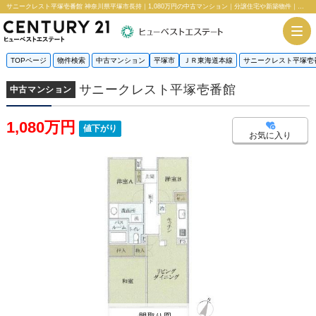
サニークレスト平塚壱番館 神奈川県平塚市長持｜1,080万円の中古マンション｜分譲住宅や新築物件｜センチュリー21ヒューベストエステート
TOPページ
物件検索
中古マンション
平塚市
ＪＲ東海道本線
サニークレスト平塚壱
サニークレスト平塚壱番館
中古マンション
1,080万円
値下がり
お気に入り