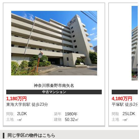
神奈川県秦野市南矢名
中古マンション
1,180万円
4,180万円
東海大学前駅 徒歩23分
平塚駅 徒歩2
2LDK
2SLDK
間取
築年
1980年
間取
土地
-㎡
建物
50.32㎡
土地
-㎡
同じ学区の物件はこちら