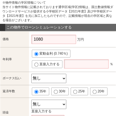
※物件情報の学区情報について
当サイト物件情報に記載されております通学区域(学区)情報は、国土数値情報ダ
ウンロードサービスが提供する小学校区データ【2021年度】及び中学校区デー
タ【2021年度】を元に加工したものですので、記載情報が現在の学区域と異な
る場合がございます。
この物件でローンシミュレーションする
価格
万円
変動金利 (0.740％)
年利率
直接入力する
％
ボーナス払い
返済年数
35年
30年
25年
20年
直接入力する
頭金