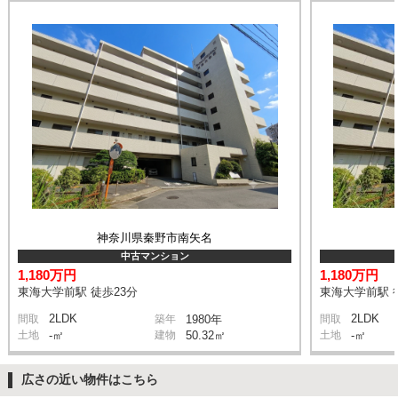
神奈川県秦野市南矢名
中古マンション
1,180万円
1,180万円
東海大学前駅 徒歩23分
東海大学前駅 
2LDK
2LDK
間取
築年
1980年
間取
土地
-㎡
建物
50.32㎡
土地
-㎡
広さの近い物件はこちら