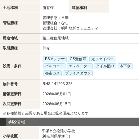
土地権利
所有権
建物権利
-
管理形態：日勤
管理態様
管理組合：なし
管理会社：明和地所コミュニティ
用途地域
第二種住居地域
取引態様
仲介
BSアンテナ
CS受信可
光ファイバー
設備・条件
バルコニー
エレベーター
タイル貼り
本下水
都市ガス
プライスダウン
RHS-141203-328
物件番号
情報更新日
2026年08月01日
次回更新日
2026年08月15日
※各種情報と差異がある場合は現況優先となります
学区情報
平塚市立松延小学校
小学校区
(神奈川県平塚市)