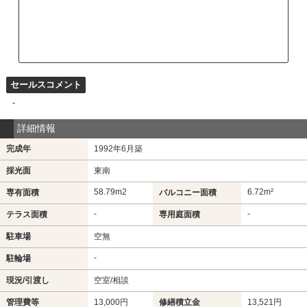
セールスコメント
-
詳細情報
完成年
1992年6月築
採光面
東南
58.79m
2
6.72m²
専有面積
バルコニー面積
-
-
テラス面積
専用庭面積
駐車場
空無
-
駐輪場
現況/引渡し
空室/相談
管理費等
13,000円
修繕積立金
13,521円