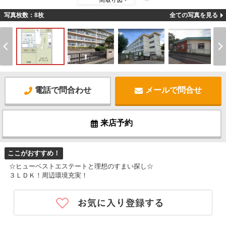
間取り図 -
写真枚数：8枚
全ての写真を見る
電話で問合わせ
メールで問合せ
来店予約
ここがおすすめ！
☆ヒューベストエステートと理想のすまい探し☆
３ＬＤＫ！周辺環境充実！