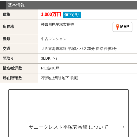
基本情報
1,080万円
価格
値下がり
神奈川県平塚市長持
所在地
MAP
種類
中古マンション
交通
ＪＲ東海道本線 平塚駅 バス20分 長持 停歩2分
間取り
3LDK（-）
構造/総戸数
RC造/30戸
所在階/階数
2階/地上5階 地下1階建
サニークレスト平塚壱番館