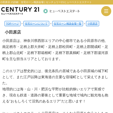
小田原店 の詳細 住宅ローン相談会場 | センチュリー21ヒューベストエステート
TOPページ
>
住宅ローンについて
>
住宅ローン相談会場一覧
>
小田原店
小田原店
小田原店は、神奈川県西部エリアの中心都市である小田原市の他、
南足柄市・足柄上郡大井町・足柄上郡松田町・足柄上郡開成町・足
柄上郡山北町・足柄下郡箱根町・足柄下郡真鶴町・足柄下郡湯河原
町を主な担当エリアとしております。
このエリアは歴史的には、後北条氏の居城である小田原城の城下町
として、また江戸以降は東海道の主要な宿場町として栄えてきまし
た。
地理的には海・山・川・肥沃な平野が比較的狭いエリアで実感で
き、現在も鉄道・道路の要衝として重要な地域で域内に観光地も抱
える“おもしろくて活気のあるエリア”だと思います！