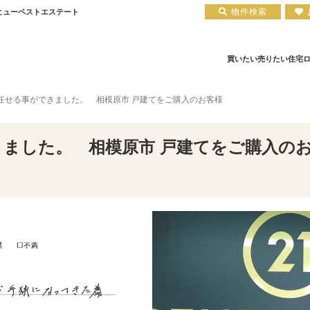
物件検索
1ヒューベストエステート
買いたい
売りたい
住宅
任せる事ができました。 相模原市 戸建てをご購入のお客様
住宅ローン実績
会社概要
小田原エリア
お知らせ
住宅ローン裏話
新築一戸建て
注文住宅について
お客様の声
住宅ローンコラム
中古一戸建て
平塚店
建築実績
小田原店
中古マンション
住宅ローン相談会場
採用情報
土地
ました。 相模原市 戸建てをご購入の