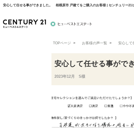
安心して任せる事ができました。 相模原市 戸建てをご購入のお客様 | センチュリー2
TOPページ
>
お客様の声一覧
>
安心して
物件検索
住宅ローンについて
平塚エリア
安心して任せる事ができ
2023年12月 S様