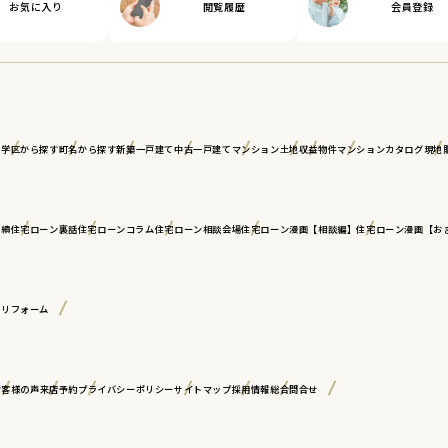
お気に入り
閲覧履歴
会員登録
ア
学区から探す
町名から探す
新築一戸建て
中古一戸建て
マンション
土地
収益物件
マンションカタログ
現地
実績
住宅ローン裏話
住宅ローンコラム
住宅ローン相談会場
住宅ローン漫画【相談編】
住宅ローン漫画【お
古リフォーム
お客様の声
来店予約
プライバシーポリシー
サイトマップ
採用情報
総合問合せ