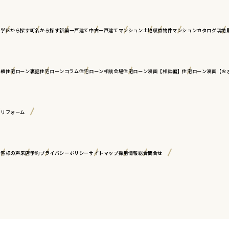
ア
学区から探す
町名から探す
新築一戸建て
中古一戸建て
マンション
土地
収益物件
マンションカタログ
現地
実績
住宅ローン裏話
住宅ローンコラム
住宅ローン相談会場
住宅ローン漫画【相談編】
住宅ローン漫画【お
古リフォーム
お客様の声
来店予約
プライバシーポリシー
サイトマップ
採用情報
総合問合せ