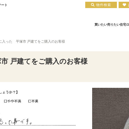
物件検索
テート
買いたい
売りたい
住宅
に入った 平塚市 戸建てをご購入のお客様
住宅ローン実績
会社概要
小田原エリア
お知らせ
住宅ローン裏話
新築一戸建て
注文住宅について
お客様の声
住宅ローンコラム
中古一戸建て
平塚店
建築実績
小田原店
中古マンション
住宅ローン相談会場
採用情報
土地
市 戸建てをご購入のお客様