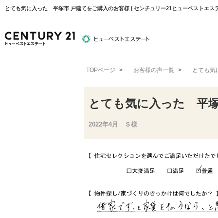
とても気に入った 平塚市 戸建てをご購入のお客様 | センチュリー21ヒューベストエス
TOPページ
>
お客様の声一覧
>
とても気
物件検索
住宅ローンについて
平塚エリア
とても気に入った 平塚
2022年4月 Ｓ様