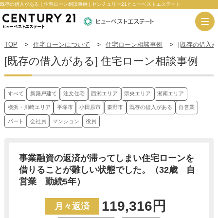
既存の借入がある｜住宅ローン相談事例 | センチュリー21ヒューベストエステート
TOP
住宅ローンについて
住宅ローン相談事例
[既存の借入が
[既存の借入がある] 住宅ローン相談事例
すべて
新築戸建て
注文住宅
西湘エリア
県央エリア
湘南エリア
横浜・川崎エリア
平塚市
小田原市
秦野市
既存の借入がある
自営業
パート
会社員
マンション
役員
事業融資の返済が滞ってしまい住宅ローンを
借りることが難しい状態でした。（32歳 自
営業 勤続5年）
119,316円
月々返済