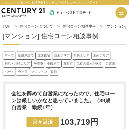
マンション｜住宅ローン相談事例 | センチュリー21ヒューベストエステート
TOP
住宅ローンについて
住宅ローン相談事例
[マンション]
[マンション] 住宅ローン相談事例
すべて
新築戸建て
注文住宅
西湘エリア
県央エリア
湘南エリア
横浜・川崎エリア
平塚市
小田原市
秦野市
既存の借入がある
自営業
パート
会社員
マンション
役員
会社を辞めて自営業になったので、住宅ロー
ンは厳しいかなと思っていました。（39歳
自営業 勤続1年）
103,719円
月々返済