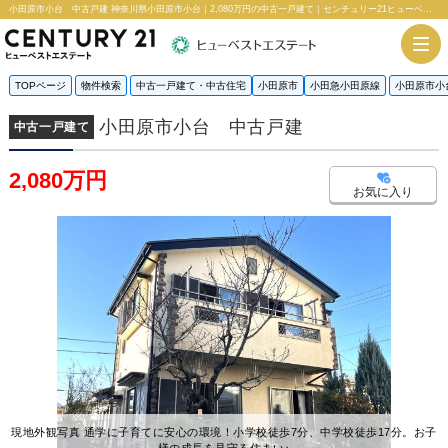
小田原市小台 中古戸建 神奈川県小田原市小台｜2,080万円の中古一戸建て｜センチュリー21ヒューベストエステート
TOPページ
物件検索
中古一戸建て・中古住宅
小田原市
小田急小田原線
小田原市小
小田原市小台 中古戸建
中古一戸建て
2,080万円
お気に入り
現地外観写真 通学に子育てに安心の環境！小学校徒歩7分、中学校徒歩17分。お子