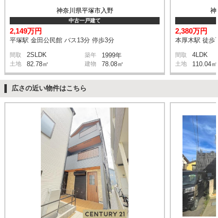
神奈川県平塚市入野
神
中古一戸建て
2,149万円
2,380万円
平塚駅 金田公民館 バス13分 停歩3分
本厚木駅 徒歩7
2SLDK
4LDK
間取
築年
1999年
間取
土地
82.78㎡
建物
78.08㎡
土地
110.04㎡
広さの近い物件はこちら