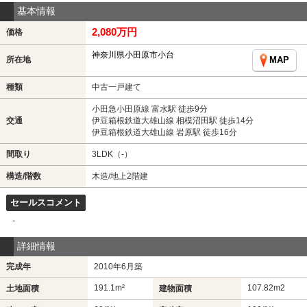
基本情報
2,080万円
価格
神奈川県小田原市小台
所在地
MAP
種類
中古一戸建て
小田急小田原線 富水駅 徒歩9分
交通
伊豆箱根鉄道大雄山線 相模沼田駅 徒歩14分
伊豆箱根鉄道大雄山線 岩原駅 徒歩16分
間取り
3LDK（-）
構造/階数
木造/地上2階建
セールスコメント
-
詳細情報
完成年
2010年6月築
191.1m²
107.82m
2
土地面積
建物面積