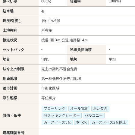
60(%)
100(%)
建ぺい率
容積率
駐車場
有
現況/引渡し
居住中/相談
土地権利
所有権
接道状況
接道: 西 3ｍ 公道 道路幅: 4ｍ
-
-
セットバック
私道負担面積
地目
宅地
地勢
平坦
法令上の制限
売主の契約不適合免責
用途地域
第一種低層住居専用地域
都市計画
市街化区域
取引態様
専任媒介
フローリング
オール電化
追い焚き
設備・条件
IHクッキングヒーター
バルコニー
カースペース3台
本下水
カースペース2台以上
建築確認番号