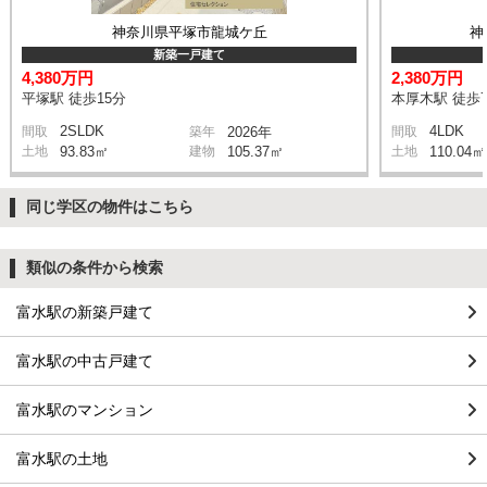
神奈川県平塚市龍城ケ丘
神
新築一戸建て
4,380万円
2,380万円
平塚駅 徒歩15分
本厚木駅 徒歩7
2SLDK
4LDK
間取
築年
2026年
間取
土地
93.83㎡
建物
105.37㎡
土地
110.04㎡
同じ学区の物件はこちら
類似の条件から検索
富水駅の新築戸建て
富水駅の中古戸建て
富水駅のマンション
富水駅の土地