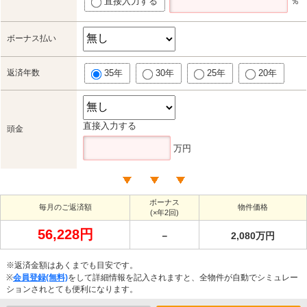
直接入力する
％
ボーナス払い
返済年数
35年
30年
25年
20年
直接入力する
頭金
万円
ボーナス
毎月のご返済額
物件価格
(×年2回)
56,228円
－
2,080万円
※返済金額はあくまでも目安です。
※
会員登録(無料)
をして詳細情報を記入されますと、全物件が自動でシミュレー
ションされとても便利になります。