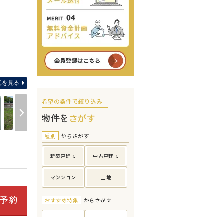
間取り
真を見る
希望の条件で絞り込み
物件を
さがす
種別
からさがす
新築戸建て
中古戸建て
マンション
土地
おすすめ特集
からさがす