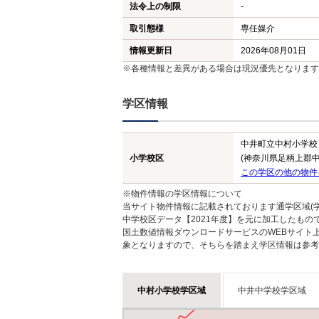
法令上の制限
-
取引態様
専任媒介
情報更新日
2026年08月01日
※各種情報と差異がある場合は現況優先となります
学区情報
中井町立中村小学校
小学校区
(神奈川県足柄上郡中
この学区の他の物件
※物件情報の学区情報について
当サイト物件情報に記載されております通学区域(学
中学校区データ【2021年度】を元に加工したも
国土数値情報ダウンロードサービスのWEBサイト
象となりますので、そちらを踏まえ学区情報は参考
中村小学校学区域
中井中学校学区域