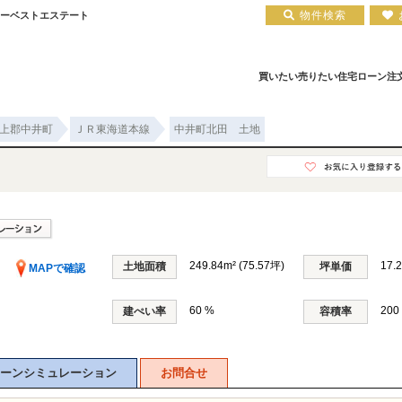
物件検索
ューベストエステート
買いたい
売りたい
住宅ローン
注
上郡中井町
ＪＲ東海道本線
中井町北田 土地
ア
住宅ローン実績
会社概要
小田原エリア
お知らせ
住宅ローン裏話
新築一戸建て
注文住宅について
お客様の声
住宅ローンコラム
中古一戸建て
平塚店
建築実績
小田原店
中古マンション
住宅ローン相談会場
採用情報
249.84m² (75.57坪)
17.
土地面積
坪単価
MAPで確認
60 %
200
建ぺい率
容積率
ーンシミュレーション
お問合せ