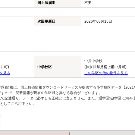
国土法届出
不要
次回更新日
2026年08月15日
中井中学校
井町)
中学校区
(神奈川県足柄上郡中井町)
を見る
この学区の他の物件を見る
区)情報は、国土数値情報ダウンロードサービスが提供する小学校区データ【2021
のですので、記載情報が現在の学区域と異なる場合がございます。
上で記述通り、データは必ずしも正確とは言えません。また、通学区域(学区)は毎年
としてご活用下さい。