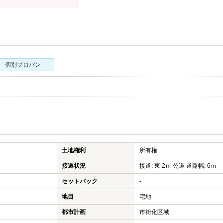
個別プロパン
土地権利
所有権
接道状況
接道: 東 2ｍ 公道 道路幅: 6ｍ
セットバック
-
地目
宅地
都市計画
市街化区域