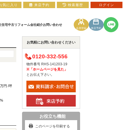
お気に入り
来店予約
検索履歴
ログイン
文住宅
中古リフォーム
会社紹介
お問い合わせ
会員登録
来店予約
お気軽にお問い合わせください
土地
住宅ローン相談フォーム
マンションカタログ
0120-332-556
物件番号 RHS-141203-19
※「ホームページを見た」
とお伝え下さい。
2万円 /坪
 %
お役立ち機能
このページを印刷する