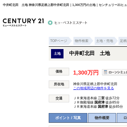
中井町北田 土地 神奈川県足柄上郡中井町北田｜1,300万円の土地｜センチュリー21ヒ
TOPページ
物件検索
土地・売地
足柄
物件検索
住宅ローンについて
平塚エリ
中井町北田 土地
土地
価格
1,300万円
神奈川県足柄上郡中井町北田
所在地
この地域周辺の物件を見る
ＪＲ東海道本線
二宮
徒歩72分
交通
ＪＲ御殿場線
国府津
徒歩85分
ＪＲ東海道本線
国府津
徒歩85分
ポイント / 写真
物件概要
ロ