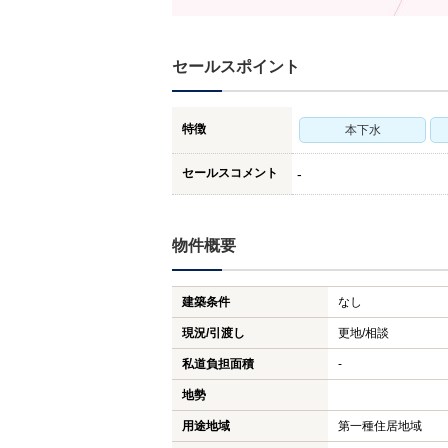
セールスポイント
特徴
本下水
セールスコメント
-
物件概要
建築条件
なし
現況/引渡し
更地/相談
私道負担面積
-
地勢
用途地域
第一種住居地域