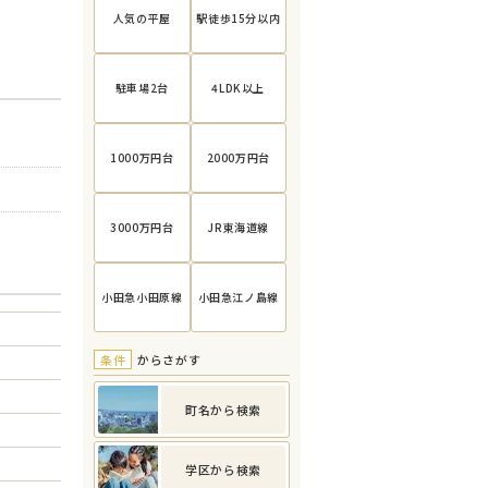
人気の平屋
駅徒歩15分以内
駐車場2台
4LDK以上
1000万円台
2000万円台
3000万円台
JR東海道線
小田急小田原線
小田急江ノ島線
条件
からさがす
町名から検索
学区から検索