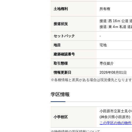
土地権利
所有権
接道: 西 16ｍ 公道 
接道状況
接道: 東 4ｍ 私道 道
セットバック
-
地目
宅地
建築確認番号
取引態様
専任媒介
情報更新日
2026年08月01日
※各種情報と差異がある場合は現況優先となります
学区情報
小田原市立富士見小
小学校区
(神奈川県小田原市)
この学区の他の物件
※物件情報の学区情報について