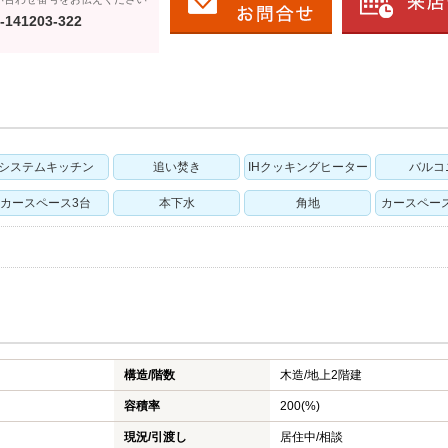
-141203-322
システムキッチン
追い焚き
IHクッキングヒーター
バルコ
カースペース3台
本下水
角地
カースペー
構造/階数
木造/
地上2階建
容積率
200(%)
現況/引渡し
居住中/相談