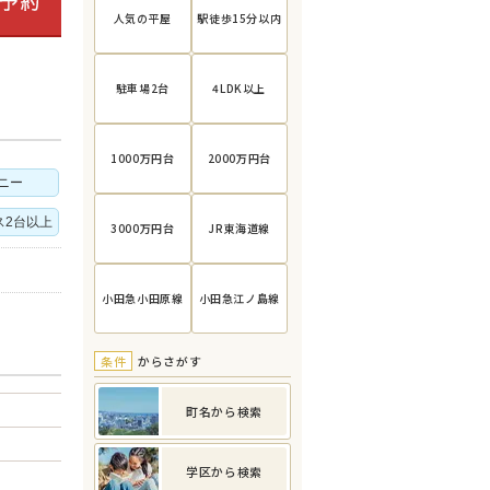
人気の平屋
駅徒歩15分以内
駐車場2台
4LDK以上
1000万円台
2000万円台
ニー
ス2台以上
3000万円台
JR東海道線
小田急小田原線
小田急江ノ島線
条件
からさがす
町名から検索
学区から検索