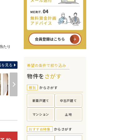
日当たり
間取り図 コンパクトなのに生活効率が高い家。家事動
希望の条件で絞り込み
真を見る
物件を
さがす
種別
からさがす
新築戸建て
中古戸建て
マンション
土地
おすすめ特集
からさがす