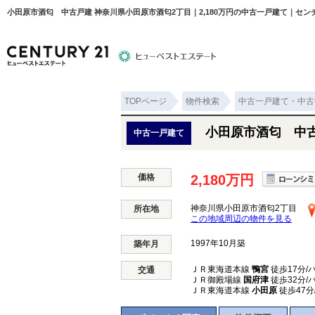
小田原市酒匂 中古戸建 神奈川県小田原市酒匂2丁目｜2,180万円の中古一戸建て｜セン
TOPページ
物件検索
中古一戸建て・中古
物件検索
住宅ローンについて
平塚エリ
小田原市酒匂 中
中古一戸建て
価格
2,180万円
神奈川県小田原市酒匂2丁目
所在地
この地域周辺の物件を見る
1997年10月築
築年月
ＪＲ東海道本線
鴨宮
徒歩17分/
交通
ＪＲ御殿場線
国府津
徒歩32分/
ＪＲ東海道本線
小田原
徒歩47分