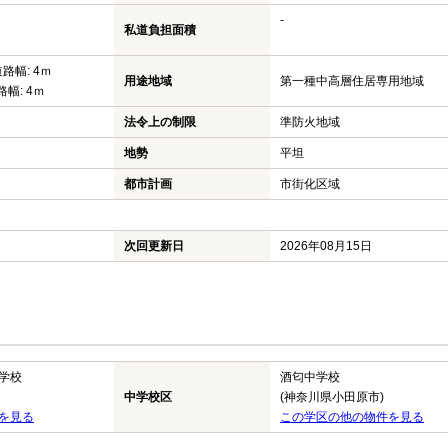
-
私道負担面積
道路幅: 4ｍ
用途地域
第一種中高層住居専用地域
路幅: 4ｍ
法令上の制限
準防火地域
地勢
平坦
都市計画
市街化区域
次回更新日
2026年08月15日
学校
酒匂中学校
中学校区
(神奈川県小田原市)
を見る
この学区の他の物件を見る