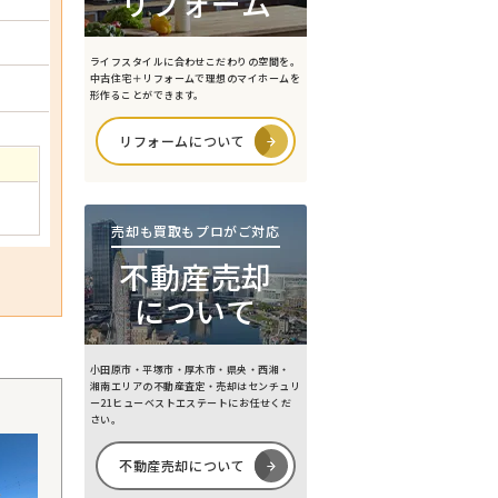
リフォーム
ライフスタイルに合わせこだわりの空間を。
中古住宅＋リフォームで理想のマイホームを
形作ることができます。
リフォームについて
売却も買取もプロがご対応
不動産売却
について
小田原市・平塚市・厚木市・県央・西湘・
湘南エリアの不動産査定・売却はセンチュリ
ー21ヒューベストエステートにお任せくだ
さい。
不動産売却について