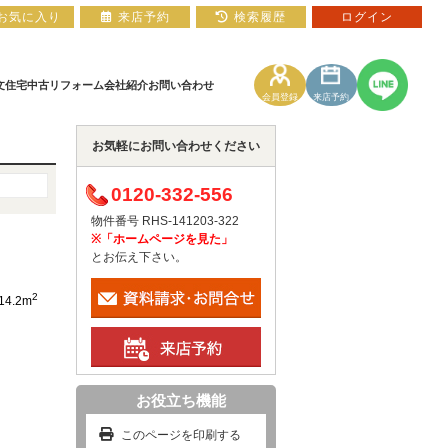
お気に入り
来店予約
検索履歴
ログイン
文住宅
中古リフォーム
会社紹介
お問い合わせ
会員登録
来店予約
お気軽にお問い合わせください
土地
住宅ローン相談フォーム
マンションカタログ
0120-332-556
物件番号 RHS-141203-322
※「ホームページを見た」
とお伝え下さい。
2
14.2m
お役立ち機能
このページを印刷する