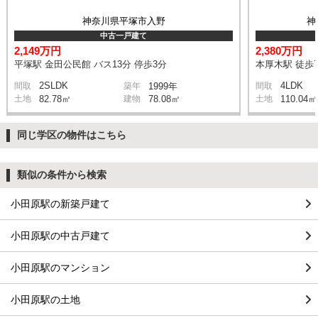
神奈川県平塚市入野
神
中古一戸建て
2,149万円
2,380万円
平塚駅 金田公民館 バス13分 停歩3分
本厚木駅 徒歩7
2SLDK
4LDK
間取
築年
1999年
間取
土地
82.78㎡
建物
78.08㎡
土地
110.04㎡
同じ学区の物件はこちら
類似の条件から検索
小田原駅の新築戸建て
小田原駅の中古戸建て
小田原駅のマンション
小田原駅の土地