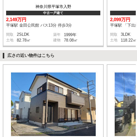
神奈川県平塚市入野
中古一戸建て
2,149万円
2,099万円
平塚駅 金田公民館 バス13分 停歩3分
平塚駅 「下出縄
2SLDK
3LDK
間取
築年
1999年
間取
土地
82.78㎡
建物
78.08㎡
土地
118.22㎡
広さの近い物件はこちら