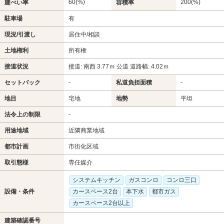
60(%)
200(%)
建ぺい率
容積率
駐車場
有
現況/引渡し
居住中/相談
土地権利
所有権
接道状況
接道: 南西 3.77ｍ 公道 道路幅: 4.02ｍ
-
-
セットバック
私道負担面積
地目
宅地
地勢
平坦
-
法令上の制限
用途地域
近隣商業地域
都市計画
市街化区域
取引態様
専任媒介
システムキッチン
ガスコンロ
コンロ三口
設備・条件
カースペース2台
本下水
都市ガス
カースペース2台以上
建築確認番号