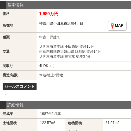
基本情報
1,980万円
価格
神奈川県小田原市浜町4丁目
所在地
MAP
種類
中古一戸建て
ＪＲ東海道本線 小田原駅 徒歩15分
交通
伊豆箱根鉄道大雄山線 緑町駅 徒歩14分
ＪＲ東海道本線 鴨宮駅 徒歩37分
間取り
4LDK（-）
構造/階数
木造/地上2階建
セールスコメント
-
詳細情報
完成年
1987年1月築
122.57m²
81.97m
2
土地面積
建物面積