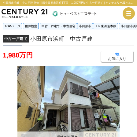
小田原市浜町 中古戸建 神奈川県小田原市浜町4丁目｜1,980万円の中古一戸建て｜センチュリー21ヒューベストエステート
TOPページ
物件検索
中古一戸建て・中古住宅
小田原市
ＪＲ東海道本線
小田原市浜
小田原市浜町 中古戸建
中古一戸建て
1,980万円
お気に入り