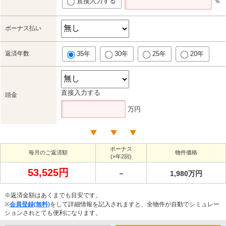
直接入力する
％
ボーナス払い
返済年数
35年
30年
25年
20年
直接入力する
頭金
万円
ボーナス
毎月のご返済額
物件価格
(×年2回)
53,525円
－
1,980万円
※返済金額はあくまでも目安です。
※
会員登録(無料)
をして詳細情報を記入されますと、全物件が自動でシミュレー
ションされとても便利になります。