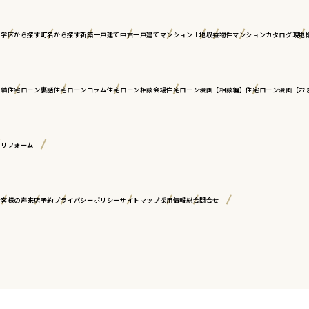
ア
学区から探す
町名から探す
新築一戸建て
中古一戸建て
マンション
土地
収益物件
マンションカタログ
現地
実績
住宅ローン裏話
住宅ローンコラム
住宅ローン相談会場
住宅ローン漫画【相談編】
住宅ローン漫画【お
古リフォーム
お客様の声
来店予約
プライバシーポリシー
サイトマップ
採用情報
総合問合せ