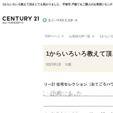
1からいろいろ教えて頂きとても助かりました 平塚市 戸建てをご購入のお客様 | セン
TOPページ
>
お客様の声一覧
>
1からい
物件検索
住宅ローンについて
平塚エリア
1からいろいろ教えて頂
2021年1月 Ｇ様