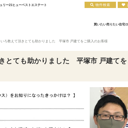
物件検索
チュリー21ヒューベストエステート
買いたい
売りたい
住宅
ろいろ教えて頂きとても助かりました 平塚市 戸建てをご購入のお客様
住宅ローン実績
会社概要
小田原エリア
お知らせ
住宅ローン裏話
新築一戸建て
注文住宅について
お客様の声
住宅ローンコラム
中古一戸建て
平塚店
建築実績
小田原店
中古マンション
住宅ローン相談会場
採用情報
土地
きとても助かりました 平塚市 戸建て