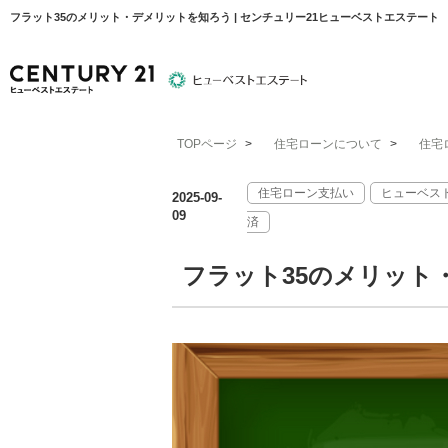
フラット35のメリット・デメリットを知ろう | センチュリー21ヒューベストエステート
TOPページ
>
住宅ローンについて
>
住宅
物件検索
住宅ローンについて
平塚エリア
住宅ローン支払い
ヒューベス
2025-09-
09
済
フラット35のメリット