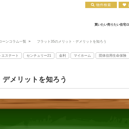
物件検索
買いたい
売りたい
住宅
ローンコラム一覧
>
フラット35のメリット・デメリットを知ろう
住宅ローン実績
会社概要
小田原エリア
お知らせ
住宅ローン裏話
新築一戸建て
注文住宅について
お客様の声
住宅ローンコラム
中古一戸建て
平塚店
建築実績
小田原店
中古マンション
住宅ローン相談会場
採用情報
土地
トエステート
センチュリー21
金利
マイホーム
団体信用生命保険
・デメリットを知ろう