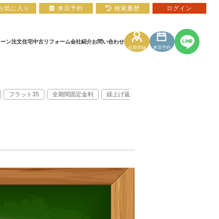
お気に入り
来店予約
検索履歴
ログイン
ローン
注文住宅
中古リフォーム
会社紹介
お問い合わせ
会員登録
来店予約
住宅ローン相談フォーム
マンションカタログ
フラット35
全期間固定金利
繰上げ返