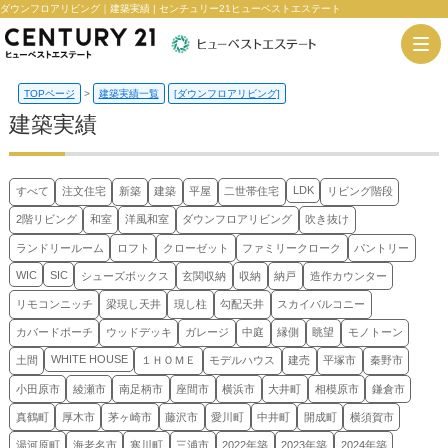
ダウンフロアリビング｜建築実績 | センチュリー21ヒューベストエステート
TOPページ
>
建築実績一覧
[ダウンフロアリビング]
建築実績
LDK
すべて
注文住宅
新築
建築
平屋
二世帯住宅
リビング階段
2階リビング
和室
洋風和室
ダウンフロアリビング
吹き抜け
ランドリールーム
ロフト
クローゼット
ファミリークローク
パントリー
WIC
SIC
シューズボックス
玄関収納
収納
納戸
造作カウンター
リモコンニッチ
梁現し天井
現し柱
勾配天井
スカイバルコニー
カバードポーチ
ウッドデッキ
ガレージ
中庭
縁側
眺望
モノトーン
WHITE HOUSE
土間
１ＨＯＭＥ
モデルハウス
建売
平塚市
秦野市
小田原市
綾瀬市
南足柄市
座間市
横浜市
大井町
相模原市
鎌倉市
真鶴町
厚木市
茅ヶ崎市
藤沢市
愛川町
中井町
開成町
横須賀市
湯河原町
海老名市
寒川町
三浦市
2022年築
2023年築
2024年築