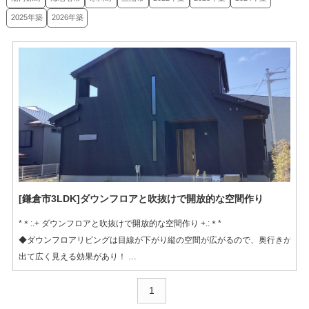
2025年築
2026年築
[鎌倉市3LDK]ダウンフロアと吹抜けで開放的な空間作り
*＊:.+ ダウンフロアと吹抜けで開放的な空間作り +.:＊*
◆ダウンフロアリビングは目線が下がり縦の空間が広がるので、奥行きが
出て広く見える効果があり！
◆リビングから繋がる段床付きのタイルデッキで、庭との一体感も生まれ
ます
1
◆２階は、吹き抜けとその空間を囲むような間取りで開放感抜群です