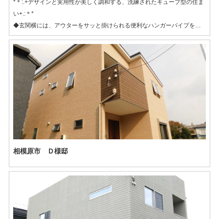
*＊:.+デザインと実用性が美しく調和する、洗練されたキューブ型の住ま
い+.:＊*
◆玄関横には、アウターをサッと掛けられる便利なハンガーパイプを設
置！
◆2階にも洗面台を設けることで、忙しい朝の混雑を解消！
◆5.34㎡（約3.2畳）の書斎スペースは、リモートワークや趣味に集中で
きるジャストなサイズ感！
相模原市 Ｄ様邸