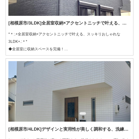
[相模原市/3LDK]全居室収納×アクセントニッチで叶える、スッキリおしゃれな3LDK
*＊:.+全居室収納×アクセントニッチで叶える、スッキリおしゃれな
3LDK+.:＊*
◆全居室に収納スペースを完備！
◆壁面をスマートにくり抜いたオシャレな「ニッチ」を採用！
◆リビングにキッチンと洗面バスルームが隣接しており家事効率アップ！
[相模原市/4LDK]デザインと実用性が美しく調和する、洗練されたキューブ型の住まい