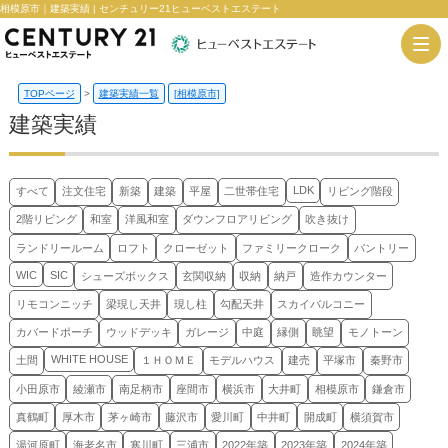
相模原市｜建築実績 | センチュリー21ヒューベストエステート
TOPページ
>
建築実績一覧
[相模原市]
建築実績
LDK
すべて
注文住宅
新築
建築
平屋
二世帯住宅
リビング階段
2階リビング
和室
洋風和室
ダウンフロアリビング
吹き抜け
ランドリールーム
ロフト
クローゼット
ファミリークローク
パントリー
WIC
SIC
シューズボックス
玄関収納
収納
納戸
造作カウンター
リモコンニッチ
梁現し天井
現し柱
勾配天井
スカイバルコニー
カバードポーチ
ウッドデッキ
ガレージ
中庭
縁側
眺望
モノトーン
WHITE HOUSE
土間
１ＨＯＭＥ
モデルハウス
建売
平塚市
秦野市
小田原市
綾瀬市
南足柄市
座間市
横浜市
大井町
相模原市
鎌倉市
真鶴町
厚木市
茅ヶ崎市
藤沢市
愛川町
中井町
開成町
横須賀市
湯河原町
海老名市
寒川町
三浦市
2022年築
2023年築
2024年築