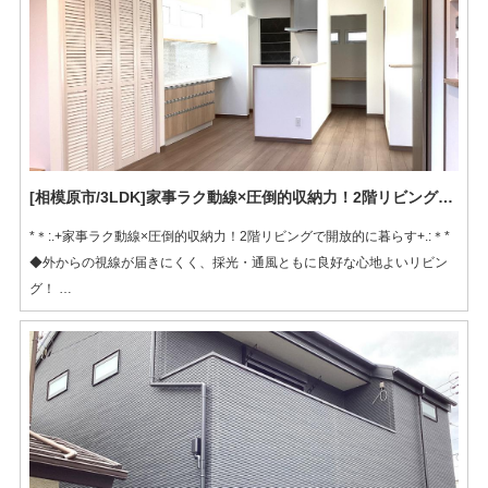
演出♪
◆お庭からも入れるワンちゃん用のシャワーコーナーがあります
[相模原市/3LDK]家事ラク動線×圧倒的収納力！2階リビングで開放的に暮らす
*＊:.+家事ラク動線×圧倒的収納力！2階リビングで開放的に暮らす+.:＊*
◆外からの視線が届きにくく、採光・通風ともに良好な心地よいリビン
グ！
◆キッチン背面にはゆとりあるカップボードを配置し、大型家電やこだわ
りの食器もすっきり！
◆パントリーに加え、キッチン横には大容量のクローゼットを設置し収納
力抜群のリビング！