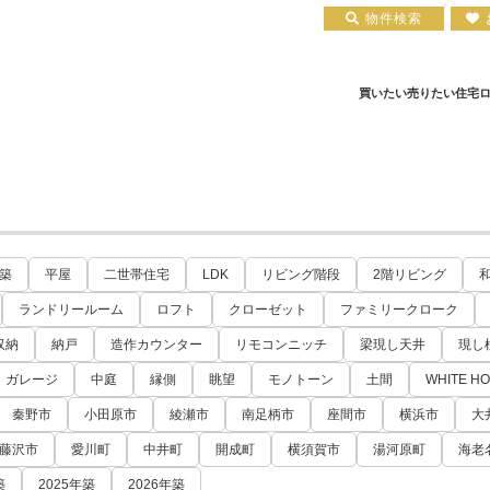
物件検索
買いたい
売りたい
住宅
住宅ローン実績
会社概要
小田原エリア
お知らせ
住宅ローン裏話
新築一戸建て
注文住宅について
お客様の声
住宅ローンコラム
中古一戸建て
平塚店
建築実績
小田原店
中古マンション
住宅ローン相談会場
採用情報
土地
築
平屋
二世帯住宅
LDK
リビング階段
2階リビング
ランドリールーム
ロフト
クローゼット
ファミリークローク
収納
納戸
造作カウンター
リモコンニッチ
梁現し天井
現し
ガレージ
中庭
縁側
眺望
モノトーン
土間
WHITE H
秦野市
小田原市
綾瀬市
南足柄市
座間市
横浜市
大
藤沢市
愛川町
中井町
開成町
横須賀市
湯河原町
海老
築
2025年築
2026年築