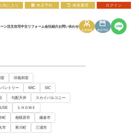
お気に入り
来店予約
検索履歴
ログイン
ローン
注文住宅
中古リフォーム
会社紹介
お問い合わせ
会員登録
来店予約
住宅ローン相談フォーム
マンションカタログ
和室
洋風和室
パントリー
WIC
SIC
柱
勾配天井
スカイバルコニー
OUSE
１ＨＯＭＥ
井町
相模原市
鎌倉市
名市
寒川町
三浦市