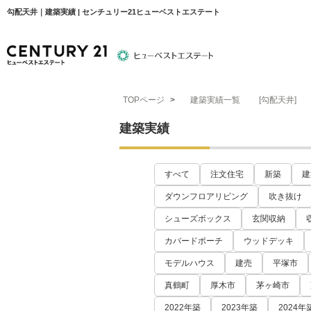
勾配天井｜建築実績 | センチュリー21ヒューベストエステート
TOPページ
>
建築実績一覧
[勾配天井]
物件検索
住宅ローンについて
平塚エリア
建築実績
すべて
注文住宅
新築
建
ダウンフロアリビング
吹き抜け
シューズボックス
玄関収納
カバードポーチ
ウッドデッキ
モデルハウス
建売
平塚市
真鶴町
厚木市
茅ヶ崎市
2022年築
2023年築
2024年