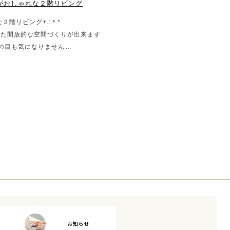
梁がおしゃれな２階リビング
２階リビング+.:＊*
した開放的な空間づくりが出来ます
の目も気になりません
 バルコニーと家事動線も良く、ランドリ
います
お知らせ