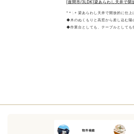
[座間市/3LDK]梁あらわし天井で
*＊:.+ 梁あらわし天井で開放的に仕上
◆木のぬくもりと高窓から差し込む陽
◆作業台としても、テーブルとしても使
◆実用的な屋根あり部分と、開放的な
ー！
◆造作カウンターやガラスショーケー
物件検索