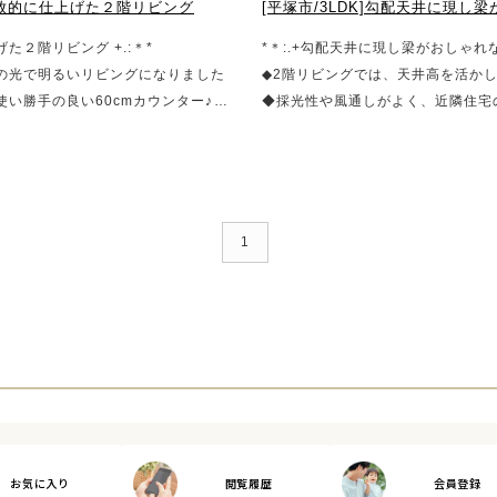
開放的に仕上げた２階リビング
[平塚市/3LDK]勾配天井に現し
げた２階リビング +.:＊*
*＊:.+勾配天井に現し梁がおしゃれな
の光で明るいリビングになりました
◆2階リビングでは、天井高を活か
い勝手の良い60cmカウンター♪
◆採光性や風通しがよく、近隣住宅
屋根なし部分が共存するバルコニ
◆脱衣所 → ランドリールーム →
ールームの収納もたっぷり設置して
スなど、各部屋ごとに特徴あり
1
お気に入り
閲覧履歴
会員登録