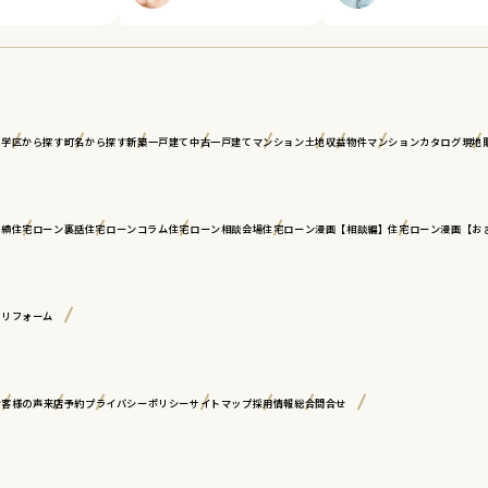
ア
学区から探す
町名から探す
新築一戸建て
中古一戸建て
マンション
土地
収益物件
マンションカタログ
現地
実績
住宅ローン裏話
住宅ローンコラム
住宅ローン相談会場
住宅ローン漫画【相談編】
住宅ローン漫画【お
古リフォーム
お客様の声
来店予約
プライバシーポリシー
サイトマップ
採用情報
総合問合せ