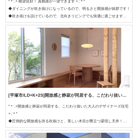
*＊:.+ 眺望良好！ 真鶴港が一望できます +.:＊*
◆ダイニングが吹き抜けになっているので、明るさと開放感が抜群です！
◆吹き抜けを設けているので、北向きリビングでも快適に過ごせます
◆化粧梁がアクセントになっています
[平塚市/LD+K+2S]開放感と静寂が同居する、こだわり抜いた大人のデザイナーズ住宅
*＊:.+開放感と静寂が同居する、こだわり抜いた大人のデザイナーズ住宅
+.:＊*
◆圧倒的な開放感を誇る吹抜けと、美しい木目が際立つ梁現し天井！
◆生活感が出やすいキッチンと、リビングを離すことで、洗練された空間
を演出！