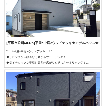
[平塚市公所/3LDK]平屋×中庭×ウッドデッキ★モデルハウス★
*＊:.+平屋×中庭×ウッドデッキ+.:＊*
◆リビングから段差なく繋がるウッドデッキ！
◆ダイナミックな梁現し天井が広がりを感じさせるリビング！
◆木のぬくもりを感じながら、洋風和室が寛ぎのスペースに！