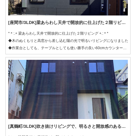
[座間市/3LDK]梁あらわし天井で開放的に仕上げた２階リビング
*＊:.+ 梁あらわし天井で開放的に仕上げた２階リビング +.:＊*
◆木のぬくもりと高窓から差し込む陽の光で明るいリビングになりました
◆作業台としても、テーブルとしても使い勝手の良い60cmカウンター♪
◆実用的な屋根あり部分と、開放的な屋根なし部分が共存するバルコニ
ー！
◆造作カウンターやガラスショーケースなど、各部屋ごとに特徴あり
[真鶴町/3LDK]吹き抜けリビングで、明るさと開放感のある生活