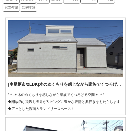
2025年築
2026年築
[南足柄市/2LDK]木のぬくもりを感じながら家族でくつろげる平屋
*＊:.+ 木のぬくもりを感じながら家族でくつろげる空間 +.:＊*
◆開放的な梁現し天井がリビングに豊かな表情と奥行きをもたらします
◆広々とした洗面＆ランドリースペース！
◆人気の「乾太くん」を設置済み！干す手間も時間も大幅カット！