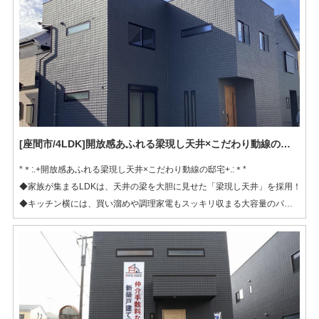
◆吹抜け続きの書斎と寝室は、階下の気配を感じながら集中して過ごせる
絶妙な距離感！
[座間市/4LDK]開放感あふれる梁現し天井×こだわり動線の邸宅
*＊:.+開放感あふれる梁現し天井×こだわり動線の邸宅+.:＊*
◆家族が集まるLDKは、天井の梁を大胆に見せた「梁現し天井」を採用！
◆キッチン横には、買い溜めや調理家電もスッキリ収まる大容量のパント
リーを配置！
◆主寝室の端にある書斎エリアは、在宅ワークや読書に最適！