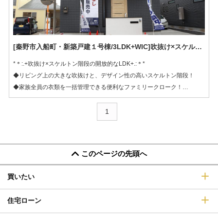
[秦野市入船町・新築戸建１号棟/3LDK+WIC]吹抜け×スケルトン階段の開放的なLDK
*＊:.+吹抜け×スケルトン階段の開放的なLDK+.:＊*
◆リビング上の大きな吹抜けと、デザイン性の高いスケルトン階段！
◆家族全員の衣類を一括管理できる便利なファミリークローク！
◆キッチン横には買い溜めや調理家電もすっきり収まるパントリーを設
置！
1
このページの先頭へ
買いたい
住宅ローン