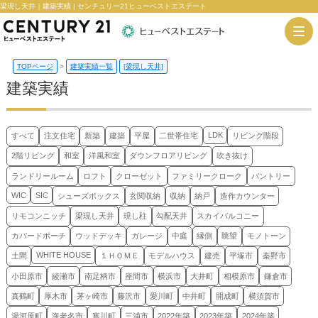
梁現し天井｜建築実績 | センチュリー21ヒューベストエステート
TOPページ
>
建築実績一覧
[梁現し天井]
建築実績
LDK
すべて
注文住宅
新築
建築
平屋
二世帯住宅
リビング階段
2階リビング
和室
洋風和室
ダウンフロアリビング
吹き抜け
ランドリールーム
ロフト
クローゼット
ファミリークローク
パントリー
WIC
SIC
シューズボックス
玄関収納
収納
納戸
造作カウンター
リモコンニッチ
梁現し天井
現し柱
勾配天井
スカイバルコニー
カバードポーチ
ウッドデッキ
ガレージ
中庭
縁側
眺望
モノトーン
WHITE HOUSE
土間
１ＨＯＭＥ
モデルハウス
建売
平塚市
秦野市
小田原市
綾瀬市
南足柄市
座間市
横浜市
大井町
相模原市
鎌倉市
真鶴町
厚木市
茅ヶ崎市
藤沢市
愛川町
中井町
開成町
横須賀市
湯河原町
海老名市
寒川町
三浦市
2022年築
2023年築
2024年築