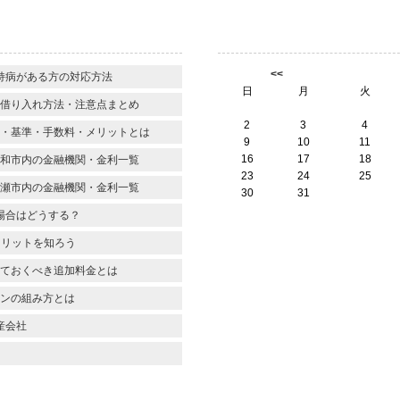
】
<<
持病がある方の対応方法
日
月
火
借り入れ方法・注意点まとめ
2
3
4
・基準・手数料・メリットとは
9
10
11
16
17
18
和市内の金融機関・金利一覧
23
24
25
瀬市内の金融機関・金利一覧
30
31
場合はどうする？
メリットを知ろう
ておくべき追加料金とは
ンの組み方とは
産会社