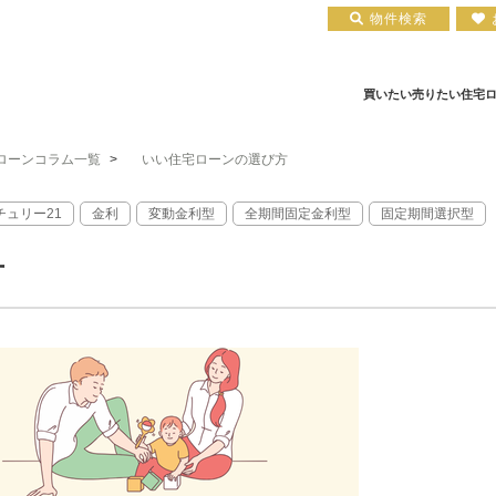
物件検索
買いたい
売りたい
住宅
ローンコラム一覧
>
いい住宅ローンの選び方
住宅ローン実績
会社概要
小田原エリア
お知らせ
住宅ローン裏話
新築一戸建て
注文住宅について
お客様の声
住宅ローンコラム
中古一戸建て
平塚店
建築実績
小田原店
中古マンション
住宅ローン相談会場
採用情報
土地
チュリー21
金利
変動金利型
全期間固定金利型
固定期間選択型
方