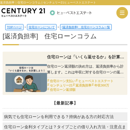
返済負担率｜住宅ローンコラム | センチュリー21ヒューベストエステート
TOPページ
>
住宅ローンについて
>
[返済負担率] 住宅ローンコラム一覧
[返済負担率] 住宅ローンコラム
住宅ローンは「いくら返せるか」を計算し
よう！
住宅ローン返済額の決め方は、返済負担率から計
算します。これは年収に対する住宅ローンの返済
額の割合を指します。
住宅ローン支払い
ヒューベストエステート
また、毎月の返済額から計算する方法もありま
センチュリー21
返済負担率
年収300万
す。この方法なら、返済負担額だけではわからな
住宅ローン返済額
い個別の事情を反映させられるため、より現実的
に返済額がわかります。
【最新記事】
病気でも住宅ローンを利用できる？持病がある方の対応方法
住宅ローン金利タイプとは？タイプごとの借り入れ方法・注意点ま