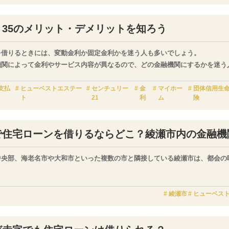
記事では、神奈川県にお住まいの方に人気の高い地方銀行として、横浜銀行の
基準、手数料などについて解説していきます。
ト35のメリット・デメリットを知ろう
を借りるときには、変動金利か固定金利かを迷う人も多いでしょう。
機関によって金利やサービス内容が異なるので、どの金融機関にするかを迷う
宅ローンの中でも人気の高い「フラット35」という商品を紹介します。商品
支払
ヒューベストエステー
センチュリー
金
マイホー
団体信用生
ト
21
利
ム
険
で住宅ローンを借りるならどこ？綾瀬市内の金融機
中央部、海老名市や大和市といった複数の市と隣接している綾瀬市は、都会の
囲が自衛隊の厚木基地として利用されており、頭上を飛び交う飛行機などの騒
備や窓を締め切っても快適に過ごすために必要な冷暖房の設置費用を自治体か
綾瀬市
ヒューベス