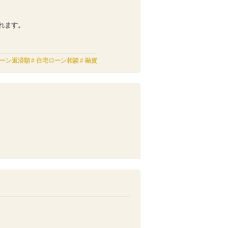
れます。
ータで情報を参照して行います。
ーン返済額
住宅ローン相談
融資