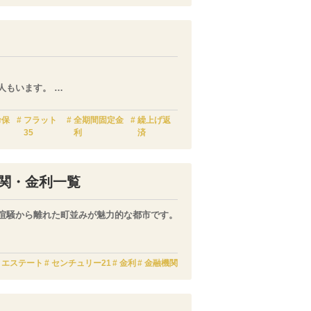
住宅ローンの特徴について紹介し、その金利
人もいます。
の内容を理解したうえで検討してみましょ
命保
フラット
全期間固定金
繰上げ返
35
利
済
関・金利一覧
喧騒から離れた町並みが魅力的な都市です。
音に対処する必要はありますが、住まいに対
ら補助してもらえます。
トエステート
センチュリー21
金利
金融機関