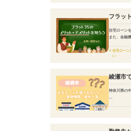
そこでこの
や申し込み
フラッ
住宅ローン
また、金融
今回は、住
う。
住宅ローン
い
綾瀬市
神奈川県の
市内の広範
する防音設