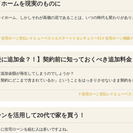
イホームを現実のものに
マイホーム、しかしそれが高嶺の花であることは、いつの時代も変わりがあり
ホームを実現させるために、多くの人が利用するのが住宅ローンです。
住宅ローン支払い
ヒューベストエステート
センチュリー21
住宅ローン相談
宅ローンがあるからこそ、“理想の棲み家”が現実のものとなると言っても良い
後に追加金？！】契約前に知っておくべき追加料金
に追加金額が発生してしまうのでしょうか？
「契約にどこまで含まれているか」ということをはっきりさせないまま契約を
盤補強工事」などはどうでしょうか？
りと表記されていたのかもしれません。
住宅ローン支払い
ヒューベス
の金額には〔外構工事〕や〔登記料や火災保険などの諸費用〕が含まれていな
ーンを活用して20代で家を買う！
きに住宅ローンを組む人は多いですよね。