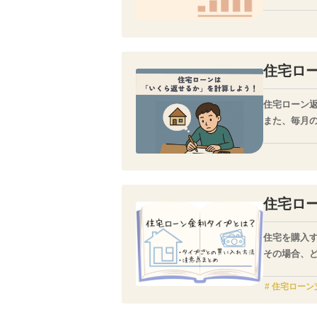
自営業者の
安定した継
注目する金
住宅ロ
住宅ローン
また、毎月
より現実的
住宅ロ
住宅を購入
その場合、
住宅ローン