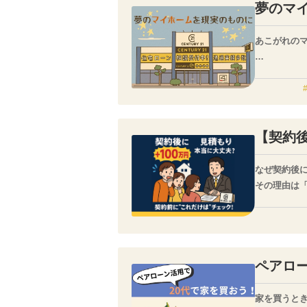
夢のマ
あこがれの
そんなマイ
むしろ、住
【契約
なぜ契約後
その理由は
例えば「地
別途見積も
また、建物
ペアロ
家を買うと