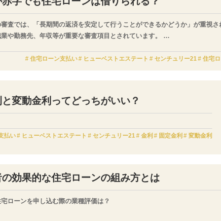
が赤字でも住宅ローンは借りられる？
の審査では、「長期間の返済を安定して行うことができるかどうか」が重視さ
職業や勤務先、年収等が重要な審査項目とされています。
泉徴収票などで確認し、帝国データバンクや商工リサーチ、会社四季報等のデ
住宅ローン支払い
ヒューベストエステート
センチュリー21
住宅ロ
利と変動金利ってどっちがいい？
支払い
ヒューベストエステート
センチュリー21
金利
固定金利
変動金利
者の効果的な住宅ローンの組み方とは
住宅ローンを申し込む際の業種評価は？