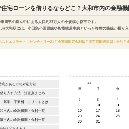
で住宅ローンを借りるならどこ？大和市内の金融機
神奈川県の真ん中にある人口約23万人の小規模な都市です。
るJR大和駅には、小田急小田原線や相模鉄道本線といった複数の路線が乗り
に駅があるため、ベッドタウンとして人気があります。
和市に店舗を持つおすすめの金融機関と、各社から提供されている住宅ローン
ベストエステート
センチュリー21
全期間固定金利型
固定期間選択型
金利
】
<<
持病がある方の対応方法
日
月
火
借り入れ方法・注意点まとめ
2
3
4
・基準・手数料・メリットとは
9
10
11
16
17
18
和市内の金融機関・金利一覧
23
24
25
瀬市内の金融機関・金利一覧
30
31
場合はどうする？