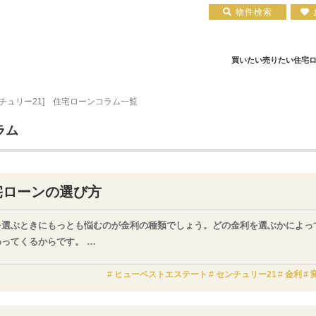
物件検索
買いたい
売りたい
住宅
ンチュリー21] 住宅ローンコラム一覧
住宅ローン実績
会社概要
小田原エリア
お知らせ
住宅ローン裏話
新築一戸建て
注文住宅について
お客様の声
住宅ローンコラム
中古一戸建て
平塚店
建築実績
小田原店
中古マンション
住宅ローン相談会場
採用情報
土地
ラム
宅ローンの選び方
を選ぶときにもっとも悩むのが金利の種類でしょう。どの金利を選ぶかによっ
わってくるからです。
は、金利の種類にスポットを当てて解説していきます。
ヒューベストエステート
センチュリー21
金利