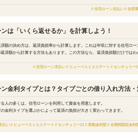
場合、収入が景気や事業の波に左右され安定しないという理由で、住宅ローン
続的な収入があるかどうかの基準の一つとして、事業の業種が流行り廃りのも
住宅ローン支払い
自営
融機関もあります。
ーンは「いくら返せるか」を計算しよう！
返済額の決め方は、返済負担率から計算します。これは年収に対する住宅ロー
の返済額から計算する方法もあります。この方法なら、返済負担額だけではわ
に返済額がわかります。
住宅ローン支払い
ヒューベストエステート
センチュリー2
ーン金利タイプとは？タイプごとの借り入れ方法・
する人の多くは、住宅ローンを利用して資金を用意します。
どの金利タイプを選ぶかによって返済の負担が大きく変わってきます。
支払い
ヒューベストエステート
センチュリー21
変動金利型
全期間固定金利