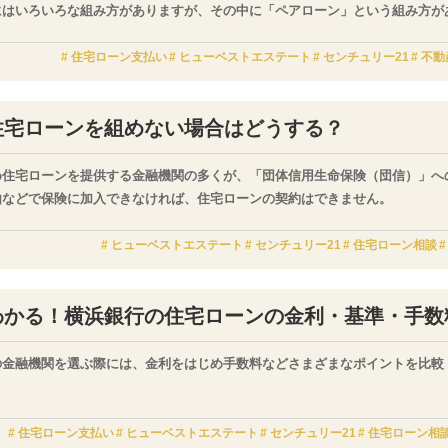
にはいろいろな組み方がありますが、その中に「ペアローン」という組み方が
は夫婦で借り入れを起こす方法なので、収入がまだ低い20代でも家を買うこ
んなペアローンについて詳しく解説していきます。
住宅ローン支払い
ヒューベストエステート
センチュリー21
不動
住宅ローンを組めない場合はどうする？
め住宅ローンを提供する金融機関の多くが、「団体信用生命保険（団信）」へ
由などで保険に加入できなければ、住宅ローンの契約はできません。
ヒューベストエステート
センチュリー21
住宅ローン相談
わかる！横浜銀行の住宅ローンの金利・基準・手数
の金融機関を選ぶ際には、金利をはじめ手数料などさまざまなポイントを比較
ーン商品を比較するためには、まず基準となる商品を見つけることが欠かせま
住宅ローン支払い
ヒューベストエステート
センチュリー21
住宅ローン相