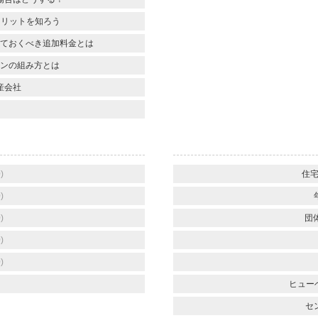
メリットを知ろう
ておくべき追加料金とは
ンの組み方とは
産会社
)
住宅
)
)
団
)
)
ヒュー
セン