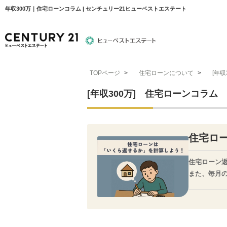
年収300万｜住宅ローンコラム | センチュリー21ヒューベストエステート
TOPページ
>
住宅ローンについて
>
[年
物件検索
住宅ローンについて
平塚エリア
[年収300万] 住宅ローンコラム
住宅ロ
住宅ローン
また、毎月
より現実的