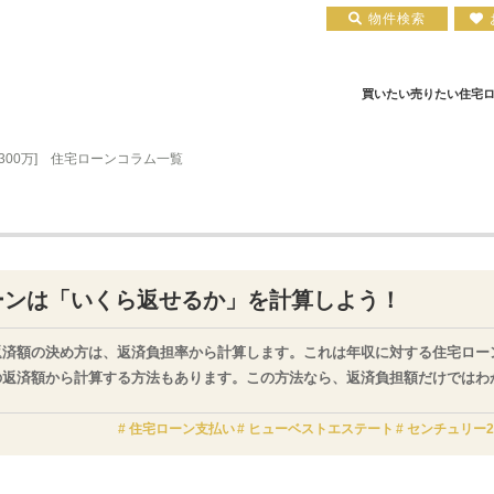
物件検索
買いたい
売りたい
住宅
収300万] 住宅ローンコラム一覧
住宅ローン実績
会社概要
小田原エリア
お知らせ
住宅ローン裏話
新築一戸建て
注文住宅について
お客様の声
住宅ローンコラム
中古一戸建て
平塚店
建築実績
小田原店
中古マンション
住宅ローン相談会場
採用情報
土地
ーンは「いくら返せるか」を計算しよう！
返済額の決め方は、返済負担率から計算します。これは年収に対する住宅ロー
の返済額から計算する方法もあります。この方法なら、返済負担額だけではわ
に返済額がわかります。
住宅ローン支払い
ヒューベストエステート
センチュリー2