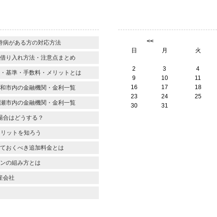
】
<<
持病がある方の対応方法
日
月
火
借り入れ方法・注意点まとめ
2
3
4
・基準・手数料・メリットとは
9
10
11
16
17
18
和市内の金融機関・金利一覧
23
24
25
瀬市内の金融機関・金利一覧
30
31
場合はどうする？
メリットを知ろう
ておくべき追加料金とは
ンの組み方とは
産会社