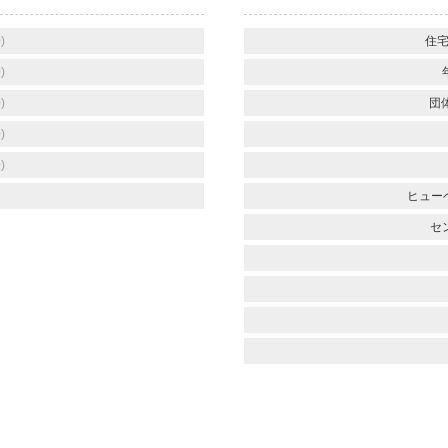
)
住宅
)
)
団
)
)
ヒュー
セン