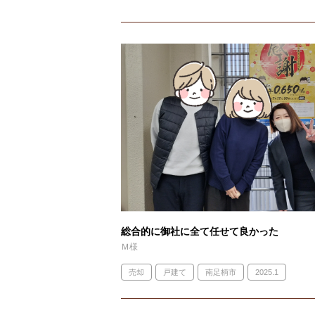
総合的に御社に全て任せて良かった
Ｍ様
売却
戸建て
南足柄市
2025.1