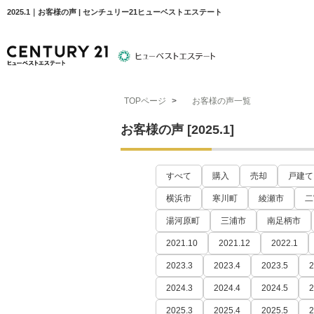
2025.1｜お客様の声 | センチュリー21ヒューベストエステート
TOPページ
>
お客様の声一覧
物件検索
住宅ローンについて
平塚エリア
お客様の声 [2025.1]
すべて
購入
売却
戸建て
横浜市
寒川町
綾瀬市
二
湯河原町
三浦市
南足柄市
2021.10
2021.12
2022.1
2023.3
2023.4
2023.5
2
2024.3
2024.4
2024.5
2
2025.3
2025.4
2025.5
2