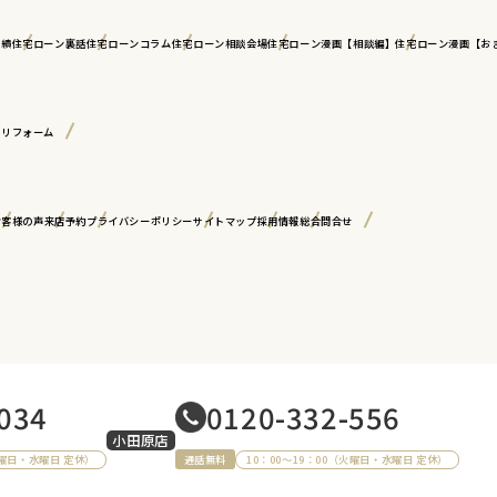
実績
住宅ローン裏話
住宅ローンコラム
住宅ローン相談会場
住宅ローン漫画【相談編】
住宅ローン漫画【お
古リフォーム
お客様の声
来店予約
プライバシーポリシー
サイトマップ
採用情報
総合問合せ
034
0120-332-556
小田原店
火曜日・水曜日 定休）
10：00～19：00（火曜日・水曜日 定休）
通話無料