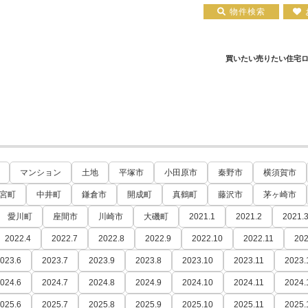
物件検索
買いたい
売りたい
住宅
住宅ローン実績
会社概要
小田原エリア
お知らせ
住宅ローン裏話
新築一戸建て
注文住宅について
お客様の声
住宅ローンコラム
中古一戸建て
平塚店
建築実績
小田原店
中古マンション
住宅ローン相談会場
採用情報
土地
マンション
土地
平塚市
小田原市
秦野市
横須賀市
宮町
中井町
鎌倉市
開成町
真鶴町
藤沢市
茅ヶ崎市
愛川町
座間市
川崎市
大磯町
2021.1
2021.2
2021.
2022.4
2022.7
2022.8
2022.9
2022.10
2022.11
202
023.6
2023.7
2023.9
2023.8
2023.10
2023.11
2023.
024.6
2024.7
2024.8
2024.9
2024.10
2024.11
2024.
025.6
2025.7
2025.8
2025.9
2025.10
2025.11
2025.