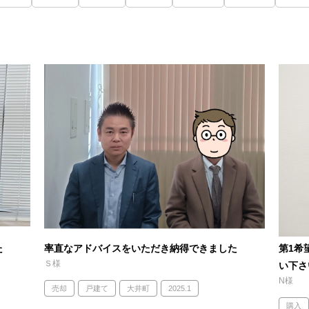
た
率直なアドバイスをいただき納得できました
第1希
Ｓ様
い下さ
N様
売却
戸建て
大井町
2025.1
購入