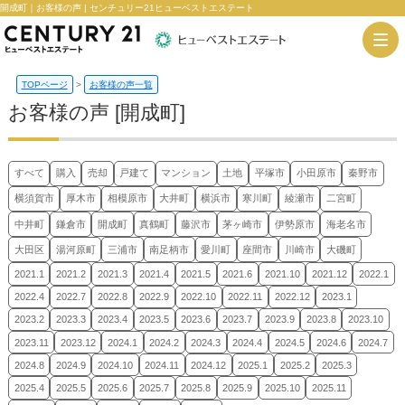
開成町｜お客様の声 | センチュリー21ヒューベストエステート
TOPページ
>
お客様の声一覧
お客様の声 [開成町]
すべて
購入
売却
戸建て
マンション
土地
平塚市
小田原市
秦野市
横須賀市
厚木市
相模原市
大井町
横浜市
寒川町
綾瀬市
二宮町
中井町
鎌倉市
開成町
真鶴町
藤沢市
茅ヶ崎市
伊勢原市
海老名市
大田区
湯河原町
三浦市
南足柄市
愛川町
座間市
川崎市
大磯町
2021.1
2021.2
2021.3
2021.4
2021.5
2021.6
2021.10
2021.12
2022.1
2022.4
2022.7
2022.8
2022.9
2022.10
2022.11
2022.12
2023.1
2023.2
2023.3
2023.4
2023.5
2023.6
2023.7
2023.9
2023.8
2023.10
2023.11
2023.12
2024.1
2024.2
2024.3
2024.4
2024.5
2024.6
2024.7
2024.8
2024.9
2024.10
2024.11
2024.12
2025.1
2025.2
2025.3
2025.4
2025.5
2025.6
2025.7
2025.8
2025.9
2025.10
2025.11