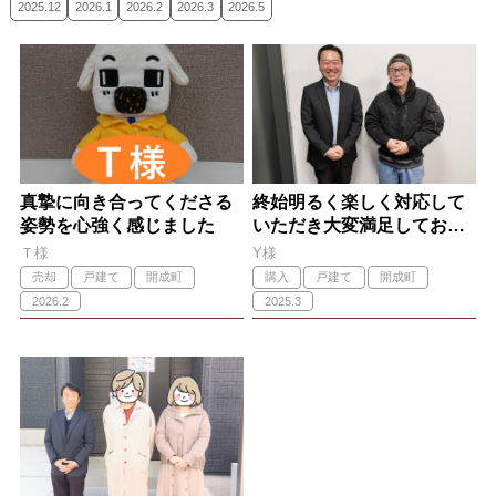
2025.12
2026.1
2026.2
2026.3
2026.5
真摯に向き合ってくださる
終始明るく楽しく対応して
姿勢を心強く感じました
いただき大変満足しており
ます
Ｔ様
Y様
売却
戸建て
開成町
購入
戸建て
開成町
2026.2
2025.3