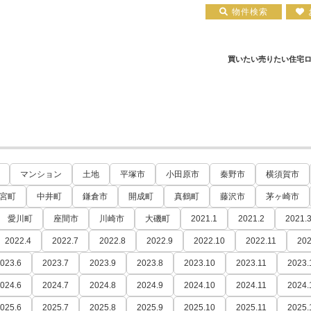
物件検索
買いたい
売りたい
住宅
住宅ローン実績
会社概要
小田原エリア
お知らせ
住宅ローン裏話
新築一戸建て
注文住宅について
お客様の声
住宅ローンコラム
中古一戸建て
平塚店
建築実績
小田原店
中古マンション
住宅ローン相談会場
採用情報
土地
マンション
土地
平塚市
小田原市
秦野市
横須賀市
宮町
中井町
鎌倉市
開成町
真鶴町
藤沢市
茅ヶ崎市
愛川町
座間市
川崎市
大磯町
2021.1
2021.2
2021.
2022.4
2022.7
2022.8
2022.9
2022.10
2022.11
202
023.6
2023.7
2023.9
2023.8
2023.10
2023.11
2023.
024.6
2024.7
2024.8
2024.9
2024.10
2024.11
2024.
025.6
2025.7
2025.8
2025.9
2025.10
2025.11
2025.