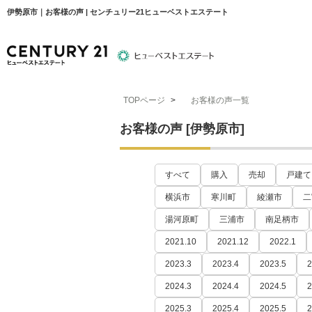
伊勢原市｜お客様の声 | センチュリー21ヒューベストエステート
TOPページ
>
お客様の声一覧
物件検索
住宅ローンについて
平塚エリア
お客様の声 [伊勢原市]
すべて
購入
売却
戸建て
横浜市
寒川町
綾瀬市
二
湯河原町
三浦市
南足柄市
2021.10
2021.12
2022.1
2023.3
2023.4
2023.5
2
2024.3
2024.4
2024.5
2
2025.3
2025.4
2025.5
2