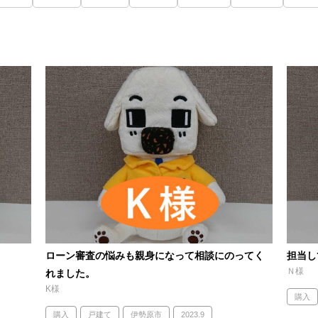
ローン審査の悩みも親身になって相談にのってく
担当し
Ｎ様
れました。
K様
購入
購入
戸建て
伊勢原市
2023.9