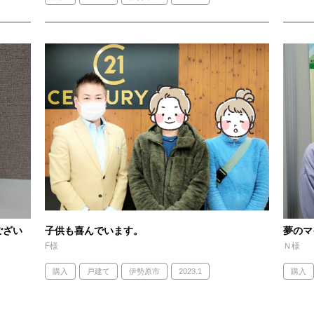
ござい
子供も喜んでいます。
夢のマ
F様
Ｎ様
購入
戸建て
伊勢原市
2023.1
購入