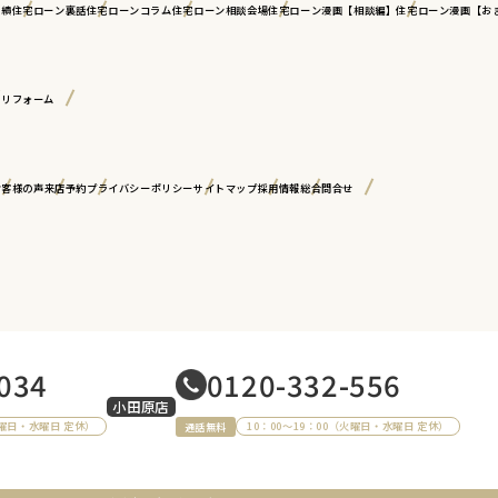
実績
住宅ローン裏話
住宅ローンコラム
住宅ローン相談会場
住宅ローン漫画【相談編】
住宅ローン漫画【お
古リフォーム
お客様の声
来店予約
プライバシーポリシー
サイトマップ
採用情報
総合問合せ
034
0120-332-556
小田原店
火曜日・水曜日 定休）
10：00～19：00（火曜日・水曜日 定休）
通話無料