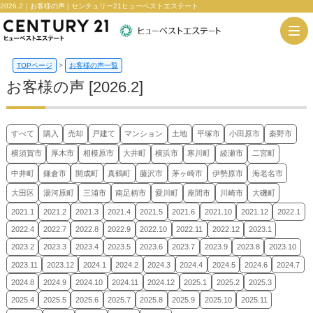
2026.2｜お客様の声 | センチュリー21ヒューベストエステート
TOPページ
>
お客様の声一覧
お客様の声 [2026.2]
すべて
購入
売却
戸建て
マンション
土地
平塚市
小田原市
秦野市
横須賀市
厚木市
相模原市
大井町
横浜市
寒川町
綾瀬市
二宮町
中井町
鎌倉市
開成町
真鶴町
藤沢市
茅ヶ崎市
伊勢原市
海老名市
大田区
湯河原町
三浦市
南足柄市
愛川町
座間市
川崎市
大磯町
2021.1
2021.2
2021.3
2021.4
2021.5
2021.6
2021.10
2021.12
2022.1
2022.4
2022.7
2022.8
2022.9
2022.10
2022.11
2022.12
2023.1
2023.2
2023.3
2023.4
2023.5
2023.6
2023.7
2023.9
2023.8
2023.10
2023.11
2023.12
2024.1
2024.2
2024.3
2024.4
2024.5
2024.6
2024.7
2024.8
2024.9
2024.10
2024.11
2024.12
2025.1
2025.2
2025.3
2025.4
2025.5
2025.6
2025.7
2025.8
2025.9
2025.10
2025.11