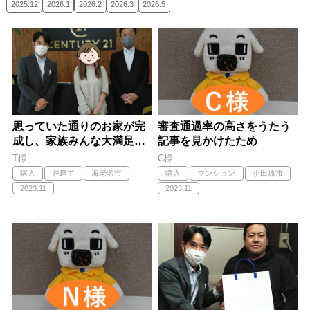
2025.12
2026.1
2026.2
2026.3
2026.5
思っていた通りのお家が完
審査通過率の高さをうたう
成し、家族みんな大満足で
記事を見かけたため
す。
T様
C様
購入
戸建て
海老名市
購入
マンション
小田原市
2023.11
2023.11