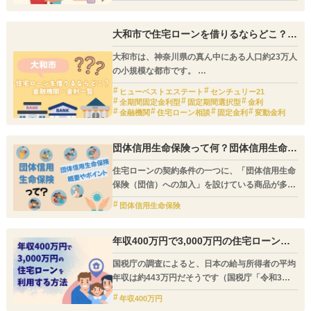
るのも一手です。
特に、「単独で借り入れる住宅ローンだと家を買
えない」「完済が定年後になるため将来が不安」
大和市で住宅ローンを借りるならどこ？大
という親世帯の方にとって、親子リレーローンが
和市内の金融機関・金利一覧
大和市は、神奈川県の真ん中にある人口約23万人
十二分にサポートしてくれるでしょう。
の小規模な都市です。
中心駅であるJR大和駅には、小田急小田原線や
ヒューベストエステート
センチュリー21
相模鉄道本線といった複数の路線が乗り入れてお
全期間固定金利型
固定期間選択型
金利
り、どのエリアに住んでいても徒歩15分県内に駅
金融機関
住宅ローン相談
固定金利
変動金利
があるため、ベッドタウンとして人気がありま
す。
団体信用生命保険って何？団体信用生命保
今回は、大和市に店舗を持つおすすめの金融機関
険の概要やポイント
と、各社から提供されている住宅ローン金利を押
住宅ローンの契約条件の一つに、「団体信用生命
さえていきましょう。
保険（団信）への加入」を設けている商品が多く
見られます。
団体信用生命保険
保険に加入できなければ住宅ローンを契約できな
いという商品も数が多く、普段の健康管理もロー
ン審査の重要なポイントになっているのです。
年収400万円で3,000万円の住宅ローンを
利用する方法
国税庁の調査によると、日本の給与所得者の平均
年収は約443万円だそうです（国税庁「令和3年
分民間給与実態調査統計」より）。
年収400万円
「そろそろマイホームを購入したい」と考えてい