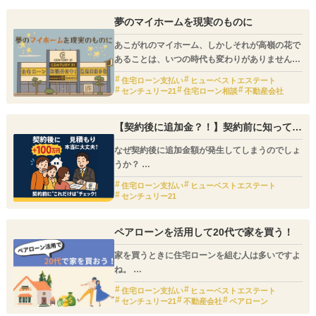
もあればリスクもあります。
夢のマイホームを現実のものに
あこがれのマイホーム、しかしそれが高嶺の花で
あることは、いつの時代も変わりがありません。
住宅ローン支払い
ヒューベストエステート
そんなマイホームを実現させるために、多くの人
センチュリー21
住宅ローン相談
不動産会社
が利用するのが住宅ローンです。
【契約後に追加金？！】契約前に知ってお
むしろ、住宅ローンがあるからこそ、“理想の棲
くべき追加料金とは
み家”が現実のものとなると言っても良いでしょ
なぜ契約後に追加金額が発生してしまうのでしょ
う。
うか？
その理由は「契約にどこまで含まれているか」と
住宅ローン支払い
ヒューベストエステート
いうことをはっきりさせないまま契約をしてしま
センチュリー21
うからなのです。
例えば「地盤補強工事」などはどうでしょうか？
ペアローンを活用して20代で家を買う！
別途見積もりと表記されていたのかもしれませ
ん。
家を買うときに住宅ローンを組む人は多いですよ
また、建物の金額には〔外構工事〕や〔登記料や
ね。
火災保険などの諸費用〕が含まれていない場合も
住宅ローンにはいろいろな組み方がありますが、
少なくありません。
住宅ローン支払い
ヒューベストエステート
その中に「ペアローン」という組み方がありま
センチュリー21
不動産会社
ペアローン
す。