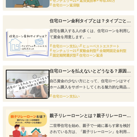
センチュリー21
返済負担率
年収300万
す。この方法なら、返済負担額だけではわからな
住宅ローン返済額
い個別の事情を反映させられるため、より現実的
に返済額がわかります。
住宅ローン金利タイプとは？タイプごとの
借り入れ方法・注意点まとめ
住宅を購入する人の多くは、住宅ローンを利用し
て資金を用意します。
その場合、どの金利タイプを選ぶかによって返済
住宅ローン支払い
ヒューベストエステート
の負担が大きく変わってきます。
センチュリー21
変動金利型
全期間固定金利型
固定期間選択型
住宅ローン返済
住宅ローンを払えないとどうなる？原因と
対処法をわかりやすく解説
自己資金の少ない方にとって、住宅ローンはマイ
ホーム購入をサポートしてくれる魅力的な商品で
す。
住宅ローン支払い
しかし、使い方を誤ると家計を圧迫して生活を苦
しめる「邪魔な存在」になることもあります。
親子リレーローンとは？親子リレーローン
の特徴やメリット・デメリット、ペアロー
ンとの違い
二世帯住宅を始め、親子で一緒に暮らす家を検討
されている方は、「親子リレーローン」を利用す