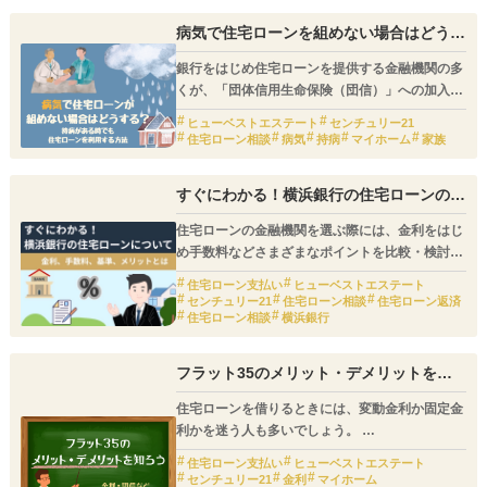
ペアローンは夫婦で借り入れを起こす方法なの
病気で住宅ローンを組めない場合はどうす
で、収入がまだ低い20代でも家を買うことは十分
る？
可能です。
銀行をはじめ住宅ローンを提供する金融機関の多
今回は、そんなペアローンについて詳しく解説し
くが、「団体信用生命保険（団信）」への加入を
ていきます。
義務付けています。
ヒューベストエステート
センチュリー21
健康上の理由などで保険に加入できなければ、住
住宅ローン相談
病気
持病
マイホーム
家族
宅ローンの契約はできません。
すぐにわかる！横浜銀行の住宅ローンの金
利・基準・手数料・メリットとは
住宅ローンの金融機関を選ぶ際には、金利をはじ
め手数料などさまざまなポイントを比較・検討す
ることが重要です。
住宅ローン支払い
ヒューベストエステート
センチュリー21
住宅ローン相談
住宅ローン返済
そして、ローン商品を比較するためには、まず基
住宅ローン相談
横浜銀行
準となる商品を見つけることが欠かせません。
フラット35のメリット・デメリットを知
そこでこの記事では、神奈川県にお住まいの方に
ろう
人気の高い地方銀行として、横浜銀行の住宅ロー
住宅ローンを借りるときには、変動金利か固定金
ンの特徴について紹介し、その金利や申し込み基
利かを迷う人も多いでしょう。
準、手数料などについて解説していきます。
また、金融機関によって金利やサービス内容が異
住宅ローン支払い
ヒューベストエステート
なるので、どの金融機関にするかを迷う人もいま
センチュリー21
金利
マイホーム