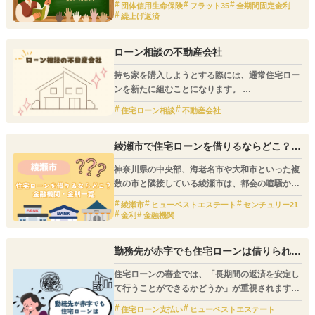
す。
団体信用生命保険
フラット35
全期間固定金利
繰上げ返済
今回は、住宅ローンの中でも人気の高い「フラッ
ト35」という商品を紹介します。商品の内容を理
解したうえで検討してみましょう。
ローン相談の不動産会社
持ち家を購入しようとする際には、通常住宅ロー
ンを新たに組むことになります。
住宅ローン相談
不動産会社
既存の借金も少なくて、会社勤めも長く、それに
今後の収入の見込みも問題がないという状況であ
れば、
綾瀬市で住宅ローンを借りるならどこ？綾
瀬市内の金融機関・金利一覧
簡単に金融機関の審査を通過することでしょう。
神奈川県の中央部、海老名市や大和市といった複
数の市と隣接している綾瀬市は、都会の喧騒から
離れた町並みが魅力的な都市です。
綾瀬市
ヒューベストエステート
センチュリー21
金利
金融機関
市内の広範囲が自衛隊の厚木基地として利用され
ており、頭上を飛び交う飛行機などの騒音に対処
勤務先が赤字でも住宅ローンは借りられ
する必要はありますが、住まいに対する防音設備
る？
や窓を締め切っても快適に過ごすために必要な冷
住宅ローンの審査では、「長期間の返済を安定し
暖房の設置費用を自治体から補助してもらえま
て行うことができるかどうか」が重視されます。
す。
そのため、職業や勤務先、年収等が重要な審査項
住宅ローン支払い
ヒューベストエステート