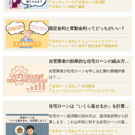
目とされています。
センチュリー21
住宅ローン返済額
勤務先は源泉徴収票などで確認し、帝国データバ
住宅ローン相談
融資
ンクや商工リサーチ、会社四季報等のデータで情
報を参照して行います。
固定金利と変動金利ってどっちがいい？
住宅ローン支払い
ヒューベストエステート
センチュリー21
金利
固定金利
変動金利
自営業者の効果的な住宅ローンの組み方と
は
自営業者が住宅ローンを申し込む際の業種評価
は？
住宅ローン支払い
自営業者
自営業者の場合、収入が景気や事業の波に左右さ
ヒューベストエステート
センチュリー21
れ安定しないという理由で、住宅ローンの審査が
厳しくなりがちです。
住宅ローンは「いくら返せるか」を計算し
安定した継続的な収入があるかどうかの基準の一
よう！
つとして、事業の業種が流行り廃りのものではな
住宅ローン返済額の決め方は、返済負担率から計
いか、一過性のものでないかなどに注目する金融
算します。これは年収に対する住宅ローンの返済
機関もあります。
額の割合を指します。
住宅ローン支払い
ヒューベストエステート
また、毎月の返済額から計算する方法もありま