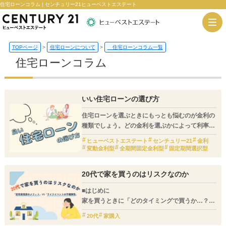
住宅ローンコラム | センチュリー21ヒューベストエステート
TOPページ
>
住宅ローンについて
>
住宅ローンコラム一覧
住宅ローンコラム
いい住宅ローンの選び方
住宅ローンを選ぶときにもっとも悩むのが金利の
種類でしょう。どの金利を選ぶかによって利率自
体も変わってきますし、今後の将来リスクも変わ
ヒューベストエステート
センチュリー21
金利
ってくるからです。
変動金利型
全期間固定金利型
固定期間選択型
そこで今回は、金利の種類にスポットを当てて解
説していきます。
20代で家を買うのはリスクなのか
■はじめに
家を買うときに「どのタイミングで買うか…？」
と迷う方は多いでしょう。
20代
家購入
特に、20代で家を買うことについては、メリット